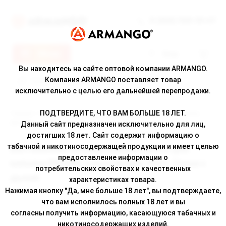
8 (800) 500-30-67
Меню
Вход
Вы находитесь на сайте оптовой компании ARMANGO.
Компания ARMANGO поставляет товар
исключительно с целью его дальнейшей перепродажи.
ПОДТВЕРДИТЕ, ЧТО ВАМ БОЛЬШЕ 18 ЛЕТ.
Главная
/
Каталог
/ Бестабачная безникотиновая смесь для кальяна
BRUSKO в контейнере, 250 г, Груша с дыней
Данный сайт предназначен исключительно для лиц,
достигших 18 лет. Сайт содержит информацию о
табачной и никотиносодержащей продукции и имеет целью
Бестабачная безникотиновая смесь для
предоставление информации о
кальяна BRUSKO в контейнере, 250 г, Груша с
потребительских свойствах и качественных
дыней
характеристиках товара.
Нажимая кнопку "Да, мне больше 18 лет", вы подтверждаете,
что вам исполнилось полных 18 лет и вы
согласны получить информацию, касающуюся табачных и
никотиносодержащих изделий.