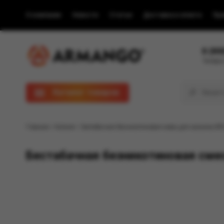
О компании
Новости
Статьи
Доставка и оплата
Пра
8 (80
Телефон
Каталог товаров
Главная
/
Каталог
/ Бестабачная безникотиновая смесь для кальяна BR
Бестабачная безникотиновая смес