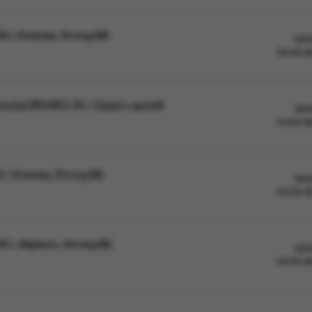
 г, Клюква, Strong (М)
Цен
после а
ьяна BRUSKO, 50 г, Груша с дыней
Цен
после а
г, Клюква, Strong (М)
Цен
после а
 г, Абрикос, Strong (М)
Цен
после а