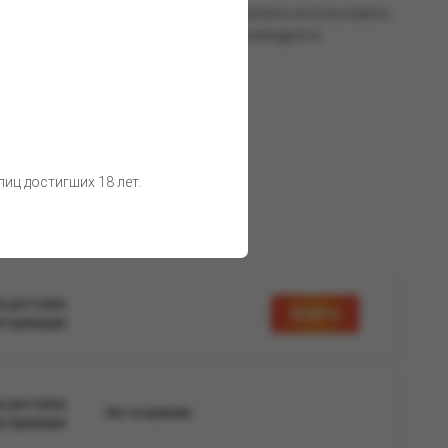
о всей смеси. Для работы со смесью можно использовать
танавливается после перегрева). Рекомендуется
о воздействия солнечных лучей.
 товара остаются неизменными.
иц достигших 18 лет.
а доступна
Войти
вторизации
а доступна
Нет в наличии
вторизации