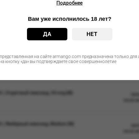
Подробнее
ательно перемешать, чтобы сироп был равномерно распределён п
о любым привычным способом (смесь термоустойчива и легко восс
лей в течение 5-10 минут.
Вам уже исполнилось 18 лет?
недоступном для детей и животных месте, не допускать длительног
ДА
НЕТ
ые изменения в дизайне упаковки. Качественные характеристики
 представленная на сайте armango.com предназначена только для л
а кнопку «да» вы подтверждаете свое совершеннолетие
С этим товаром покупают
 г, Огуречный лимонад, Strong (М)
Цен
после а
 г, Имбирный лимонад, Medium (М)
Цен
после а