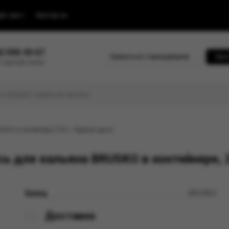
йс-лист
Контакты
0) 500-30-67
Связаться с менеджером
Быс
 горячей линии
USKO в контейнере, 250 г, Ледяная дыня
ь для кальяна BRUSKO в контейнере, 
Бренд
BRUSKO
Доставка