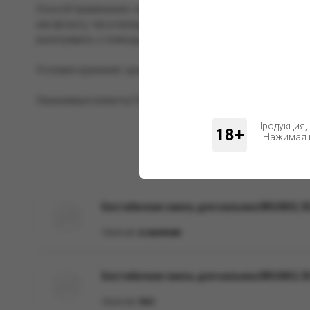
Способ применения: перед забивкой смесь необходимо тщ
как фольгу, так и калауд. Укладывать смесь в чашу можн
разогревать с помощью трех (25 мм) или четырех (22 мм) уг
Условия хранения: хранить при комнатной температуре, в 
Уважаемые клиенты! Обращаем ваше внимание на возможн
Продукция,
18+
Нажимая н
Бестабачная смесь для кальяна BRUSKO, 50
Наличие:
в наличии
Бестабачная смесь для кальяна BRUSKO, 50
Наличие:
Нет