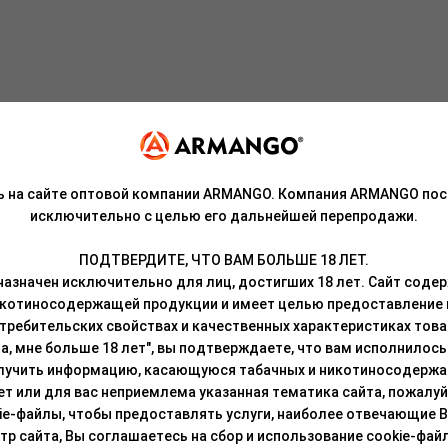
ая тоненькой корочкой льда, а внутри — сочная мякоть с карамел
ь на сайте оптовой компании ARMANGO. Компания ARMANGO пос
роисхождения, патока, ароматизаторы.
исключительно с целью его дальнейшей перепродажи.
ПОДТВЕРДИТЕ, ЧТО ВАМ БОЛЬШЕ 18 ЛЕТ.
азначен исключительно для лиц, достигших 18 лет. Сайт сод
ь на основе суданской розы и без добавления никотина, которая 
икотиносодержащей продукции и имеет целью предоставление
требительских свойствах и качественных характеристиках това
ой чаше, любым способом и наслаждаться ей как в миксах, так и
а, мне больше 18 лет", вы подтверждаете, что вам исполнилось 
лучить информацию, касающуюся табачных и никотиносодержа
часа, а вкус останется ярким на протяжении всего времени
лет или для вас неприемлема указанная тематика сайта, пожалуйс
ie-файлы, чтобы предоставлять услуги, наиболее отвечающие 
идуальным подходом и прошёл множество тестов, чтобы он получи
 сайта, Вы соглашаетесь на сбор и использование cookie-файл