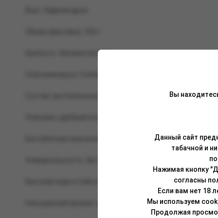
Вкус: Ледяная дыня.
Объем (фасовка): 250 г.
Крепость: безникотиновая.
Описание вкуса: Спелая, медовая хрустящая дыня, покрыт
Вы находитес
Состав: растительные волокна, глицерин растительного п
Упаковка: удобный контейнер с контролем вскрытия.
Данный сайт предн
Бестабачная кальянная смесь Brusko — это кальянная смес
табачной и н
по
Универсальность: бестабачную смесь можно забить на люб
Нажимая кнопку "Д
согласны по
Высокая жаростойкость: сессия курения продлится более 
Если вам нет 18 
Мы используем cook
Насыщенный аромат: каждый вкус был разработан с индив
Продолжая просмотр