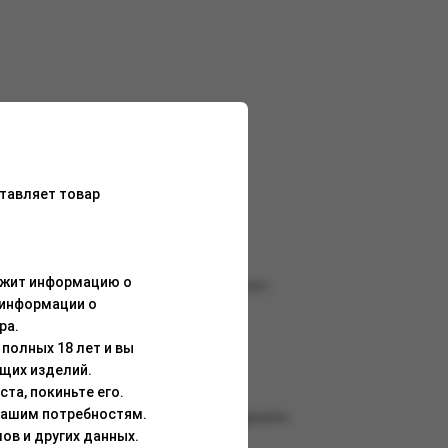
ьным послевкусием.
тавляет товар
ержит информацию о
покажет, что такое поистине яркий вкус.
 информации о
ра.
 в соло
полных 18 лет и вы
щих изделий.
та, покиньте его.
Вашим потребностям.
лся именно таким, каким мы его задумали.
ов и других данных.