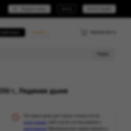
Telegram канал
ВХОД
РЕГИСТРАЦИЯ
Корзина пуста
трый заказ
Кешбэк
Поиск
250 г, Ледяная дыня
Оптовые цены доступны только после
, либо после согласования с
регистрации
. Минимальная сумма заказа от
менеджером