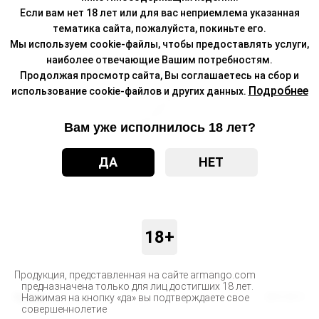
Если вам нет 18 лет или для вас неприемлема указанная
тематика сайта, пожалуйста, покиньте его.
Мы используем cookie-файлы, чтобы предоставлять услуги,
наиболее отвечающие Вашим потребностям.
Продолжая просмотр сайта, Вы соглашаетесь на сбор и
Подробнее
использование cookie-файлов и других данных.
Вам уже исполнилось 18 лет?
ДА
НЕТ
18+
Продукция, представленная на сайте armango.com
предназначена только для лиц достигших 18 лет.
Бренд
BRUSKO
Нажимая на кнопку «да» вы подтверждаете свое
совершеннолетие