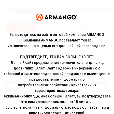
8 (800) 500-30-67
Меню
Вход
Вы находитесь на сайте оптовой компании ARMANGO.
Компания ARMANGO поставляет товар
исключительно с целью его дальнейшей перепродажи.
ПОДТВЕРДИТЕ, ЧТО ВАМ БОЛЬШЕ 18 ЛЕТ.
Главная
/
Каталог
/ Бестабачная безникотиновая смесь для кальяна
BRUSKO в контейнере, 250 г, Ягодный сорбет
Данный сайт предназначен исключительно для лиц,
достигших 18 лет. Сайт содержит информацию о
табачной и никотиносодержащей продукции и имеет целью
Бестабачная безникотиновая смесь для
предоставление информации о
кальяна BRUSKO в контейнере, 250 г, Ягодный
потребительских свойствах и качественных
сорбет
характеристиках товара.
Нажимая кнопку "Да, мне больше 18 лет", вы подтверждаете,
что вам исполнилось полных 18 лет и вы
согласны получить информацию, касающуюся табачных и
никотиносодержащих изделий.