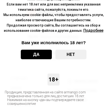
Если вам нет 18 лет или для вас неприемлема указанная
тематика сайта, пожалуйста, покиньте его.
Мы используем cookie-файлы, чтобы предоставлять услуги,
наиболее отвечающие Вашим потребностям.
Продолжая просмотр сайта, Вы соглашаетесь на сбор и
Подробнее
использование cookie-файлов и других данных.
Режим работы
Пн-Пт
10:00 до 19:00 по Москве
Сб-Вс
12:00 до 17:00 по Москве
Вам уже исполнилось 18 лет?
Телефон
ДА
НЕТ
8 800 500-30-67
18+
О компании
Заказать звонок
Новости
Обратная связь
Продукция, представленная на сайте armango.com
предназначена только для лиц достигших 18 лет.
Статьи
Нажимая на кнопку «да» вы подтверждаете свое
Telegram
совершеннолетие