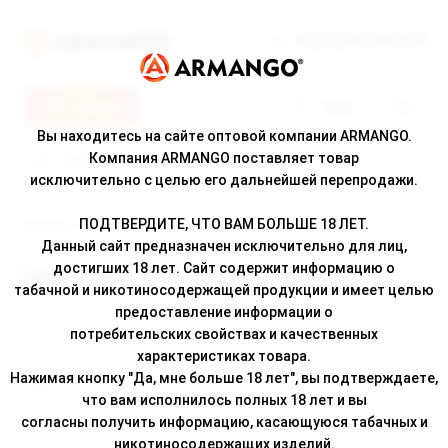
8 (800) 500-30-67
Меню
Вход
Вы находитесь на сайте оптовой компании ARMANGO.
Компания ARMANGO поставляет товар
исключительно с целью его дальнейшей перепродажи.
ПОДТВЕРДИТЕ, ЧТО ВАМ БОЛЬШЕ 18 ЛЕТ.
Главная
/
Каталог
/ Табак BRUSKO 125г
Данный сайт предназначен исключительно для лиц,
достигших 18 лет. Сайт содержит информацию о
Табак BRUSKO 125г оптом - страница 0
табачной и никотиносодержащей продукции и имеет целью
предоставление информации о
потребительских свойствах и качественных
характеристиках товара.
Нажимая кнопку "Да, мне больше 18 лет", вы подтверждаете,
0
что вам исполнилось полных 18 лет и вы
согласны получить информацию, касающуюся табачных и
никотиносодержащих изделий.