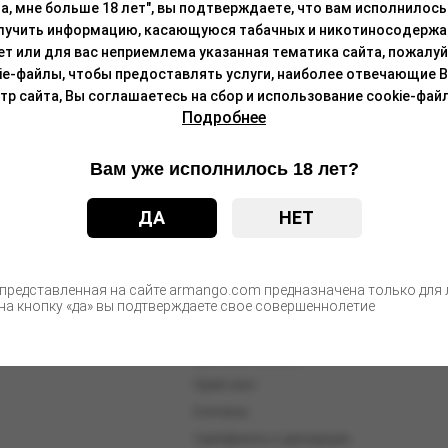
а, мне больше 18 лет", вы подтверждаете, что вам исполнилось 
лучить информацию, касающуюся табачных и никотиносодержа
лет или для вас неприемлема указанная тематика сайта, пожалуйс
ie-файлы, чтобы предоставлять услуги, наиболее отвечающие 
 сайта, Вы соглашаетесь на сбор и использование cookie-файл
Подробнее
Вам уже исполнилось 18 лет?
ДА
НЕТ
О компании
 представленная на сайте armango.com предназначена только для л
Новости
а кнопку «да» вы подтверждаете свое совершеннолетие
Статьи
Доставка и оплата
Прайс-лист
Контакты
Сертификаты и декларации