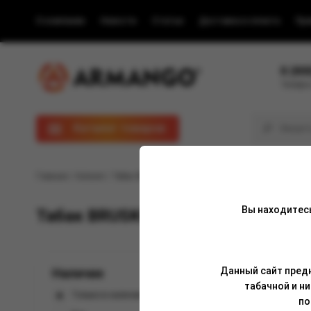
О компании
Новости
Статьи
Доставка и оплата
Пра
8 (80
Телефон
Каталог товаров
Главная
/
Каталог
/ Табак BRUSKO 25г
Вы находитес
Табак BRUSKO 25г оптом - страни
Данный сайт предн
Наличие
табачной и н
0
Только в наличии
по