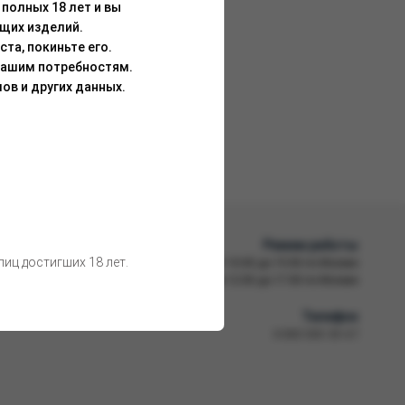
полных 18 лет и вы
щих изделий.
та, покиньте его.
Вашим потребностям.
ов и других данных.
Режим работы
иц достигших 18 лет.
Пн-Пт
10:00 до 19:00 по Москве
Сб-Вс
12:00 до 17:00 по Москве
Телефон
8 800 500-30-67