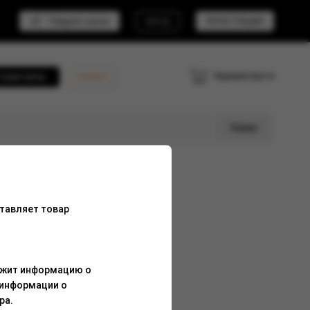
Telegram канал
ВХОД
РЕГИСТРАЦИЯ
Корзина пуста
трый заказ
Кешбэк
Поиск
тавляет товар
ержит информацию о
 информации о
ра.