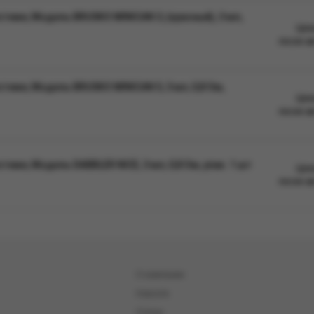
еме, Модель BRUSKO MINICAN 3, (красный), 3 мл,
Цен
после а
еме, Модель BRUSKO MINICAN 5, 3 мл, 0,8 Ом,
Цен
после а
ме, Модель DABBLER NICE, 3 мл, 0,8 Ом, упак. 1 шт
Цен
после а
О компании
Новости
Статьи