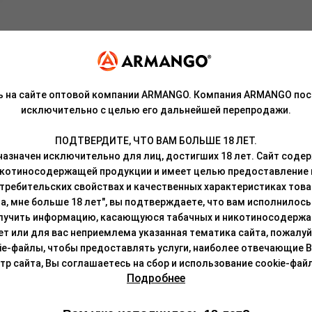
ре цветов! В широкой палитре представлены как яркие, так и боле
ым.
ый элемент с двумя вариантами сопротивления: 0,6 и 0,8 Ом, сплю
ь на сайте оптовой компании ARMANGO. Компания ARMANGO пос
исключительно с целью его дальнейшей перепродажи.
ПОДТВЕРДИТЕ, ЧТО ВАМ БОЛЬШЕ 18 ЛЕТ.
азначен исключительно для лиц, достигших 18 лет. Сайт сод
икотиносодержащей продукции и имеет целью предоставление
требительских свойствах и качественных характеристиках това
а, мне больше 18 лет", вы подтверждаете, что вам исполнилось 
лучить информацию, касающуюся табачных и никотиносодержа
лет или для вас неприемлема указанная тематика сайта, пожалуйс
ie-файлы, чтобы предоставлять услуги, наиболее отвечающие 
а BRUSKO MINICAN.
 сайта, Вы соглашаетесь на сбор и использование cookie-файл
Подробнее
ндуется использовать со всеми моделями линейки PRO, а также c