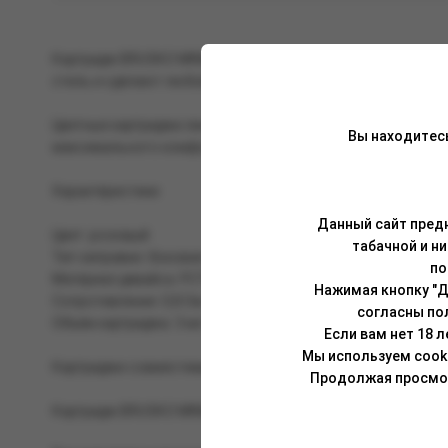
Картридж BRUSKO MINICAN 5 теперь доступен в целом спект
стиль и сделают любой MINICAN по-настоящему уникальн
Цветные картриджи линейки — это встроенный испарительн
Вы находитес
максимального комфорта в использовании.
Характеристики
Данный сайт предн
Цвет: розовый
табачной и н
Тип заправки: боковая.
по
Материал девайса: PСTG-пластик.
Нажимая кнопку "Д
Сопротивление: 0,8 Ом.
согласны по
Объём картриджа: 3 мл.
Если вам нет 18 
Мы используем cook
Картриджи совместимы со всеми устройствами семейств
Продолжая просмотр
Картридж BRUSKO MINICAN 5 сопротивлением 0,8 Ом рекоме