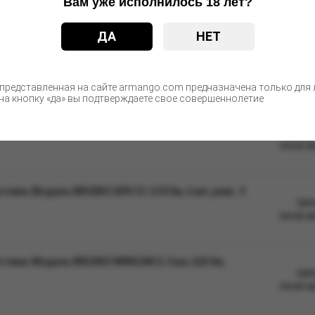
Вам уже исполнилось 18 лет?
ДА
НЕТ
С этим товаром покупают
 представленная на сайте armango.com предназначена только для л
а кнопку «да» вы подтверждаете свое совершеннолетие
теме, Модель BRUSKO MINICAN 1.0 Ом (красный),
Цен
после а
еме, Модель BRUSKO APX S1, 0.8 Ом, 2 мл, упак. 3
Цен
после а
еме, Модель BRUSKO MINICAN 5, 3 мл, 0,8 Ом,
Цен
после а