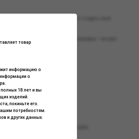
е сдержанные оттенки, которые помогут создать свой
снутый мундштук и удобная боковая заправка — всё для
тавляет товар
ержит информацию о
 информации о
ра.
полных 18 лет и вы
щих изделий.
та, покиньте его.
Вашим потребностям.
ов и других данных.
 BRUSKO MINICAN 5 и MINICAN PLUS SLIDER.