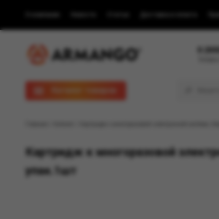
О компании
Новости
Статьи
Доставка и оплата
Пра
8 (80
Телефон
Каталог товаров
Главная
/
Каталог
/ Картридж к многоразовой электронной системе, Мо
Картридж к многоразовой электро
упак.1шт