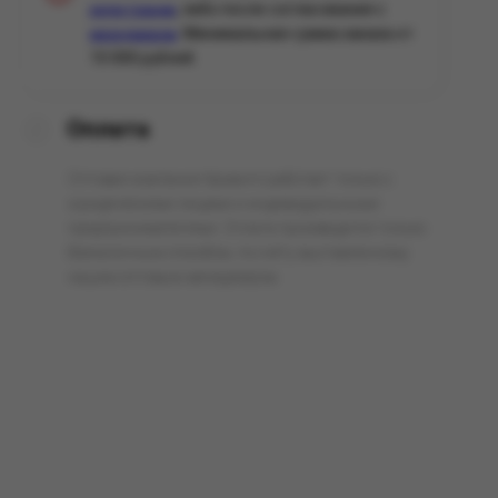
, либо после согласования с
регистрации
. Минимальная сумма заказа от
менеджером
10 000 рублей.
Оплата
Оптовая компания Арманго работает только с
юридическими лицами и индивидуальными
предпринимателями. Оплата производится только
безналичным способом, по счёту выставленному
нашим оптовым менеджером.