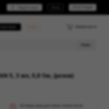
Telegram канал
ВХОД
РЕГИСТРАЦИЯ
Корзина пуста
трый заказ
Кешбэк
Поиск
 5, 3 мл, 0,8 Ом, (розов)
Оптовые цены доступны только после