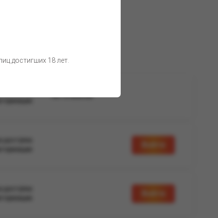
иц достигших 18 лет.
а доступна
Нет в наличии
вторизации
а доступна
Войти
вторизации
а доступна
Войти
вторизации