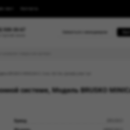
йс-лист
Контакты
0) 500-30-67
Связаться с менеджером
Быс
 горячей линии
дель BRUSKO MINICAN 5, 3 мл, 0,8 Ом, (розов) упак.1шт
нной системе, Модель BRUSKO MINICAN
Бренд
BRUSKO
Модель
MINICAN 5