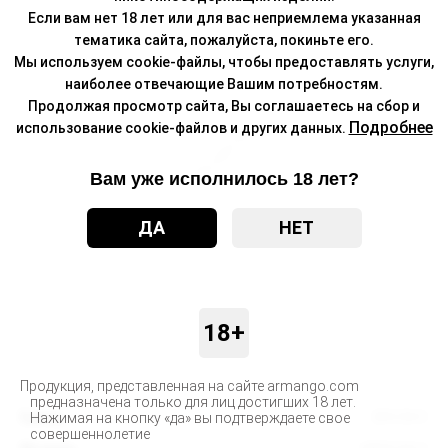
Если вам нет 18 лет или для вас неприемлема указанная
тематика сайта, пожалуйста, покиньте его.
Мы используем cookie-файлы, чтобы предоставлять услуги,
наиболее отвечающие Вашим потребностям.
Продолжая просмотр сайта, Вы соглашаетесь на сбор и
Подробнее
использование cookie-файлов и других данных.
Вам уже исполнилось 18 лет?
ДА
НЕТ
18+
Продукция, представленная на сайте armango.com
предназначена только для лиц достигших 18 лет.
Бренд
BRUSKO
Нажимая на кнопку «да» вы подтверждаете свое
совершеннолетие