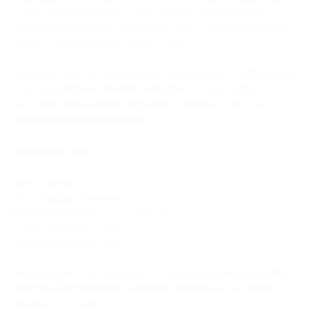
сетке сопротивлением 1,0 Ом порадует ярким вкусом
благодаря большому количеству пара — каждая капелька
жидкости раскрывается на все 100%.
Удобный сплюснутый мундштук, максимально комфортный
в использовании, боковая заправка, которая закрыта
плотной силиконовой заглушкой, и объём в 3 мл — всё это
картридж BRUSKO MINICAN 5!
Характеристики
Цвет: чёрный.
Тип заправки: боковая.
Материал девайса: PСTG-пластик.
Сопротивление: 1,0 Ом.
Объём картриджа: 3 мл.
Рекомендуется использовать со всеми моделями линейки
PRO, BRUSKO MINICAN 5 и BRUSKO MINICAN PLUS SLIDER на
мощности 9-13 Вт.