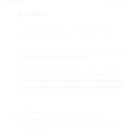
Модель
MINICAN 5
Доставка
Доставка заказанных Вами товаров осуществляется во все
города России транспортными компаниями «СДЭК» и
«Деловые линии».
При заказе от 50 000 рублей - доставка за наш счёт,
любой транспортной компанией!!!
Доставка до терминала бесплатная. Заказы отправляются
с центрального склада в г. Самара.
Стоимость
доставки зависит от тарифов ТК. Примерные цены
можно уточнить на сайте транспортной компании.
Оптовые цены доступны только после
, либо после согласования с
регистрации
. Минимальная сумма заказа от 10
менеджером