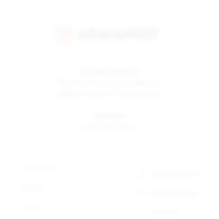
Режим работы
Пн-Пт
10:00 до 19:00 по Москве
Сб-Вс
12:00 до 17:00 по Москве
Телефон
8 800 500-30-67
О компании
Заказать звонок
Новости
Обратная связь
Статьи
Telegram