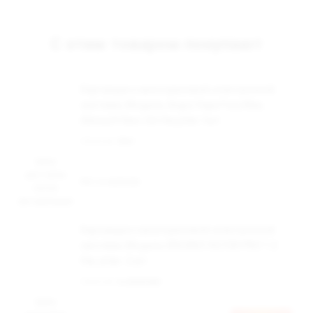
С этим товаром покупают
Картридж к многоразовой электронной
системе, Модель Angry Vape Fury Max,
(белы)4.5мл, 0,6 Ом,упак.1шт
Наличие:
Нет
Цена
доступна
Нет в наличии
после
авторизации
Картридж к многоразовой электронной
системе, Модель BRUSKO VILTER PRO 1.2
Ом, упак. 2 шт
Наличие:
в наличии
Цена