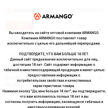
8 (800) 500-30-67
Меню
Вход
Вы находитесь на сайте оптовой компании ARMANGO.
Компания ARMANGO поставляет товар
исключительно с целью его дальнейшей перепродажи.
ПОДТВЕРДИТЕ, ЧТО ВАМ БОЛЬШЕ 18 ЛЕТ.
Главная
/
Каталог
/ Картридж к многоразовой электронной системе,
Модель BRUSKO MINICAN 5, 3 мл, 1,0 Ом, упак. 1 шт
Данный сайт предназначен исключительно для лиц,
достигших 18 лет. Сайт содержит информацию о
табачной и никотиносодержащей продукции и имеет целью
Картридж к многоразовой электронной
предоставление информации о
системе, Модель BRUSKO MINICAN 5, 3 мл, 1,0
потребительских свойствах и качественных
Ом, упак. 1 шт
характеристиках товара.
Нажимая кнопку "Да, мне больше 18 лет", вы подтверждаете,
что вам исполнилось полных 18 лет и вы
согласны получить информацию, касающуюся табачных и
никотиносодержащих изделий.