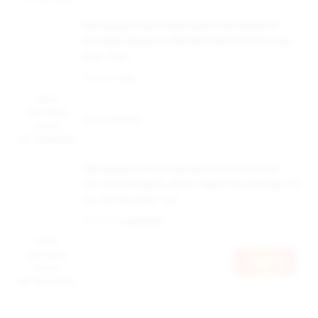
Картридж к многоразовой электронной
системе, Модель BRUSKO FAVOSTIX 0.6 Ом,
упак. 3 шт
Наличие:
Нет
Цена
доступна
Нет в наличии
после
авторизации
Картридж к многоразовой электронной
системе, Модель Angry Vape Fury (прозр) 4.5
мл, 0,8 Ом,упак.1 шт
Наличие:
в наличии
Цена
доступна
Войти
после
авторизации