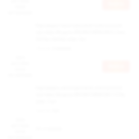
доступна
Войти
после
авторизации
Картридж к многоразовой электронной
системе, Модель BRUSKO MINICAN 5, 3 мл,
0,8 Ом, (зелён) упак.1шт
Наличие:
в наличии
Цена
доступна
Войти
после
авторизации
Картридж к многоразовой электронной
системе, Модель BRUSKO MINICAN 1.0 Ом,
упак. 2 шт
Наличие:
Нет
Цена
доступна
Нет в наличии
после
авторизации