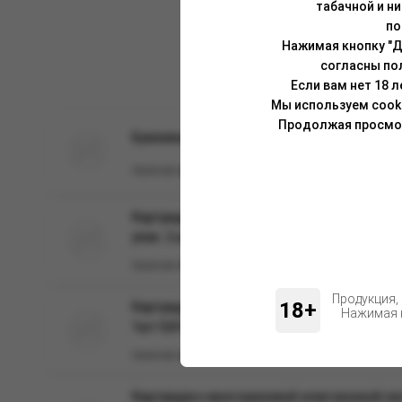
табачной и н
по
Нажимая кнопку "Д
согласны по
Если вам нет 18 
Мы используем cook
Продолжая просмотр
Бумажный фильтр Дрип-Тип, Модель BRUSKO
Наличие:
в наличии
Картридж к многоразовой электронной сис
упак. 2 шт
Наличие:
Нет
Продукция,
18+
Картридж к многоразовой электронной сист
Нажимая н
1шт 0,8 Ом
Наличие:
в наличии
Картридж к многоразовой электронной сис