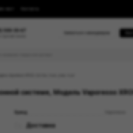
йс-лист
Контакты
0) 500-30-67
Связаться с менеджером
Быс
 горячей линии
ель Vaporesso XROS, 0,6 Ом, 3 мл, упак. 4 шт
нной системе, Модель Vaporesso XROS,
Бренд
Vaporesso
Доставка