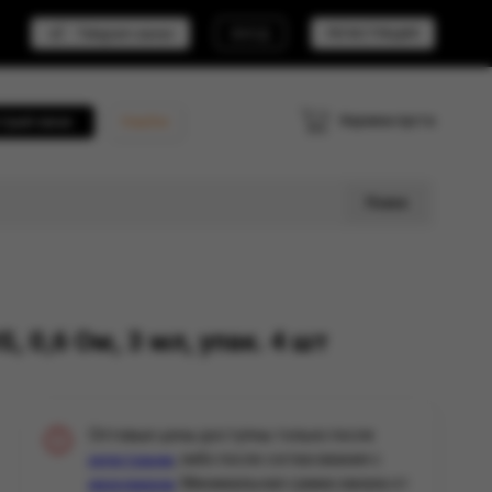
Telegram канал
ВХОД
РЕГИСТРАЦИЯ
Корзина пуста
трый заказ
Кешбэк
Поиск
 0,6 Ом, 3 мл, упак. 4 шт
Оптовые цены доступны только после
, либо после согласования с
регистрации
. Минимальная сумма заказа от
менеджером