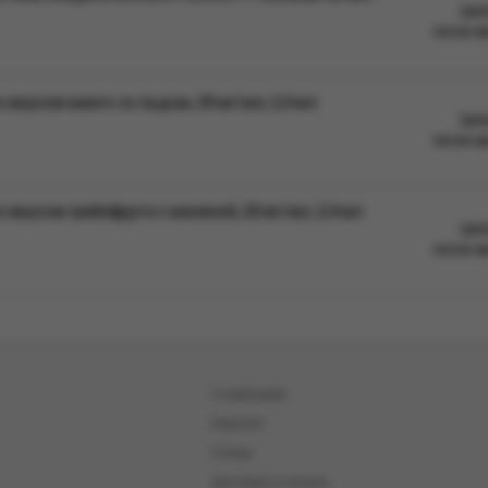
Цен
после а
 вкусом манго со льдом, 20 мг/мл, 2,4 мл
Цен
после а
 вкусом грейпфрута с малиной, 20 мг/мл, 2,4 мл
Цен
после а
О компании
Новости
Статьи
Доставка и оплата