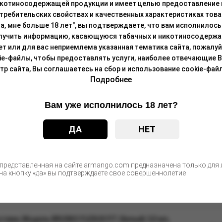
икотиносодержащей продукции и имеет целью предоставление
требительских свойствах и качественных характеристиках това
а, мне больше 18 лет", вы подтверждаете, что вам исполнилось 
С этим товаром покупают
лучить информацию, касающуюся табачных и никотиносодержа
лет или для вас неприемлема указанная тематика сайта, пожалуйс
ie-файлы, чтобы предоставлять услуги, наиболее отвечающие 
 сайта, Вы соглашаетесь на сбор и использование cookie-файл
 VILTER, упак. 10 шт
Подробнее
Цен
после а
Вам уже исполнилось 18 лет?
теме, Модель BRUSKO MINICAN 0.8 Ом, (красный),
ДА
НЕТ
Цен
после а
 представленная на сайте armango.com предназначена только для л
еме, Модель BRUSKO MINICAN 4, (чёрн), 3мл, упак.
а кнопку «да» вы подтверждаете свое совершеннолетие
Цен
после а
теме, Модель BRUSKO FLEXUS FIT (белый) 3,5 мл,