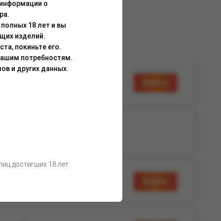
 информации о
ра.
полных 18 лет и вы
щих изделий.
та, покиньте его.
Вашим потребностям.
ов и других данных.
а доступна
Войти
вторизации
а доступна
Нет в наличии
вторизации
иц достигших 18 лет.
а доступна
Войти
вторизации