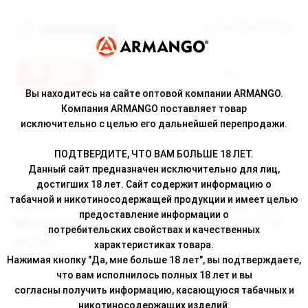
8 (800) 500-30-67
Меню
Вход
Вы находитесь на сайте оптовой компании ARMANGO.
Компания ARMANGO поставляет товар
исключительно с целью его дальнейшей перепродажи.
ПОДТВЕРДИТЕ, ЧТО ВАМ БОЛЬШЕ 18 ЛЕТ.
Главная
/
Каталог
/ Одноразовая ЭС MEW GHOST 7500 с ароматом
винограда с лимоном, кислый, 20мг/см3, 7,5 мл (М)
Данный сайт предназначен исключительно для лиц,
достигших 18 лет. Сайт содержит информацию о
табачной и никотиносодержащей продукции и имеет целью
Одноразовая ЭС MEW GHOST 7500 с ароматом
предоставление информации о
винограда с лимоном, кислый, 20мг/см3, 7,5
потребительских свойствах и качественных
мл (М)
характеристиках товара.
Нажимая кнопку "Да, мне больше 18 лет", вы подтверждаете,
что вам исполнилось полных 18 лет и вы
согласны получить информацию, касающуюся табачных и
никотиносодержащих изделий.