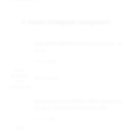
- «Ягодный микс».
С этим товаром покупают
ОСДН WAKA SMASH 6000, Бананас Дыня, 18
мг/см
Наличие:
Нет
Цена
доступна
Нет в наличии
после
авторизации
Одноразовая ЭС DABBLER 1500 с ароматом
ягодного микса, 20 мг/см3, 3 мл (М)
Наличие:
Нет
Цена