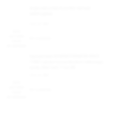
ЭСДН HQD CUVIE PLUS PRO ЧЕРНАЯ
СМОРОДИНА
Наличие:
Нет
Цена
доступна
Нет в наличии
после
авторизации
Одноразовая ЭС MONSTERVAPOR SPACE
11000 с ароматом малинового лимонада,
кулер, 20мг/см3, 11 мл (М)
Наличие:
Нет
Цена
доступна
Нет в наличии
после
авторизации