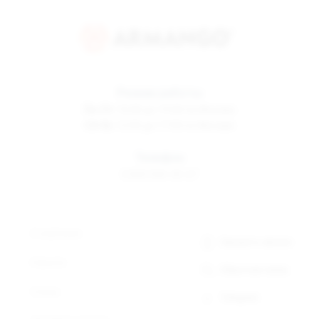
Режим работы
Пн-Пт
10:00 до 19:00 по Москве
Сб-Вс
12:00 до 17:00 по Москве
Телефон
8 800 500-30-67
О компании
Заказать звонок
Новости
Обратная связь
Статьи
Telegram