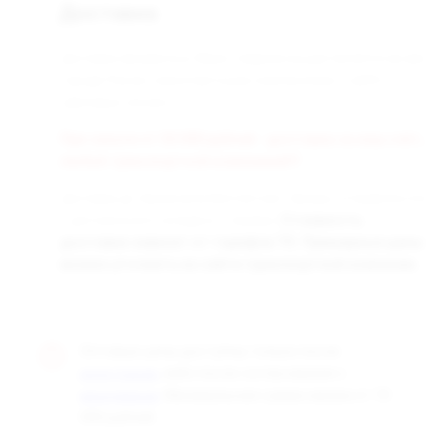
Доставка
Доставка заказанных Вами товаров осуществляется во все
города России транспортными компаниями «СДЭК» и
«Деловые линии».
При заказе от 50 000 рублей - доставка за наш счёт,
любой транспортной компанией!!!
Доставка до терминала бесплатная. Заказы отправляются
с центрального склада в г. Самара.
Стоимость
доставки зависит от тарифов ТК. Примерные цены
можно уточнить на сайте транспортной компании.
Оптовые цены доступны только после
, либо после согласования с
регистрации
. Минимальная сумма заказа от 10
менеджером
000 рублей.