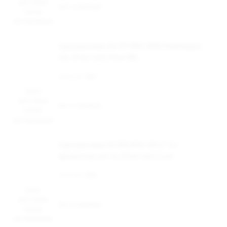
доступна
Нет в наличии
после
авторизации
Одноразовая ЭС IZY PRO 3000, Bubblegum
Ice, 20 мг/см3, 8 мл (М)
Наличие:
Нет
Цена
доступна
Нет в наличии
после
авторизации
Одноразовая ЭС BRUSKO SPLIT S с
ароматом латте, 20 мг/см3, 2 мл
Наличие:
Нет
Цена
доступна
Нет в наличии
после
авторизации