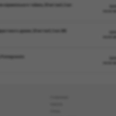
 карамельного табака, 20 мг/см3, 2 мл
Цен
после а
уктового драже, 20 мг/см3, 2 мл (М)
Цен
после а
y Pomegranate
Цен
после а
О компании
Новости
Статьи