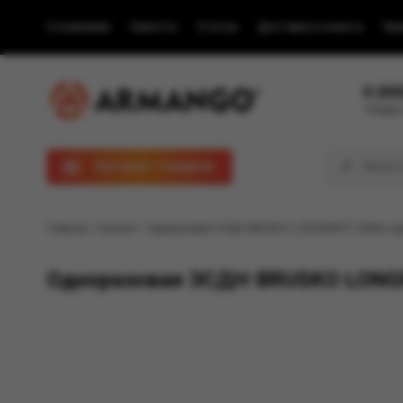
О компании
Новости
Статьи
Доставка и оплата
Пра
8 (80
Телефон
Каталог товаров
Главная
/
Каталог
/ Одноразовая ЭСДН BRUSKO LONGPARTY 6000 с аром
Одноразовая ЭСДН BRUSKO LONGPA