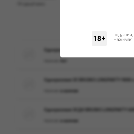
- Ягодный микс.
Продукция,
18+
Нажимая н
Одноразовая ZEPHYR Bloom 8000, Mango ic
Наличие:
Нет
Одноразовая ЭС BRUSKO LONGPARTY 9000 с 
Наличие:
в наличии
Одноразовая ЭСДН BRUSKO LONGPARTY 6000 
Наличие:
в наличии