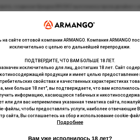
ета, созданная брендом BRUSKO выполнена в ярком дизайне с си
о яркой вкусопередачей благодаря сетке внутри испарительного 
выдавая густые клубы пара и чистейший аромат без стороннего п
ь на сайте оптовой компании ARMANGO. Компания ARMANGO пос
исключительно с целью его дальнейшей перепродажи.
который можно зарядить с помощью порта USB Type-C. Это даст 
т свободную затяжку.
ПОДТВЕРДИТЕ, ЧТО ВАМ БОЛЬШЕ 18 ЛЕТ.
азначен исключительно для лиц, достигших 18 лет. Сайт сод
е, разработанной технологами компании специально для BRUSKO 
икотиносодержащей продукции и имеет целью предоставление
требительских свойствах и качественных характеристиках това
а, мне больше 18 лет", вы подтверждаете, что вам исполнилось 
лучить информацию, касающуюся табачных и никотиносодержа
лет или для вас неприемлема указанная тематика сайта, пожалуйс
ie-файлы, чтобы предоставлять услуги, наиболее отвечающие 
 сайта, Вы соглашаетесь на сбор и использование cookie-файл
Подробнее
Вам уже исполнилось 18 лет?