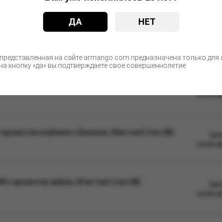
ДА
НЕТ
С этим товаром покупают
 представленная на сайте armango.com предназначена только для л
а кнопку «да» вы подтверждаете свое совершеннолетие
e
Цен
после а
ароматом клубники с бананом, 20мг/см3, 9 мл (М)
Цен
после а
с ароматом арбуза, 20 мг/см3, 6 мл (М)
Цен
после а