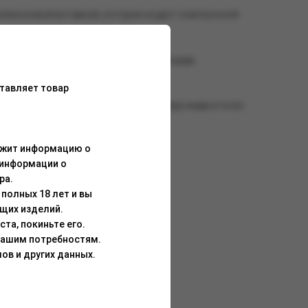
ликоновой вставкой, которая не даст электронной
элемента, которая имеет большую площадь
ривкуса.
тавляет товар
возможность использовать весь резерв жидкости во
ержит информацию о
LONGPARTY 6000:
 информации о
ра.
полных 18 лет и вы
щих изделий.
та, покиньте его.
Вашим потребностям.
ов и других данных.