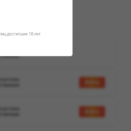
иц достигших 18 лет.
а доступна
Нет в наличии
вторизации
а доступна
Войти
вторизации
а доступна
Войти
вторизации