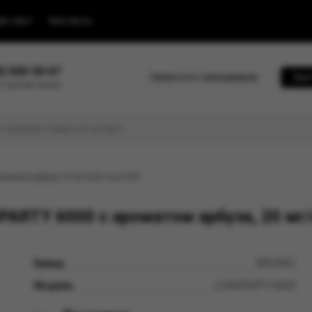
йс-лист
Контакты
0) 500-30-67
Связаться с менеджером
Быс
 горячей линии
атом арбуза, 20 мг/см3, 6 мл (М)
RTY 6000 с ароматом арбуза, 20 мг/
Бренд
BRUSKO
Модель
LONGPARTY 6000