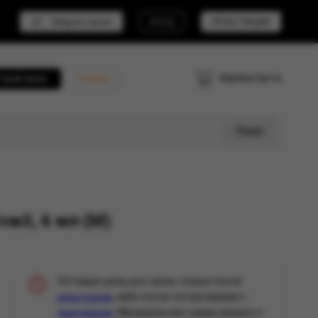
Telegram канал
ВХОД
РЕГИСТРАЦИЯ
Корзина пуста
трый заказ
Кешбэк
Поиск
см3, 6 мл (М)
Оптовые цены доступны только после
, либо после согласования с
регистрации
. Минимальная сумма заказа от
менеджером