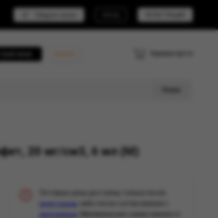
Telegram канал
ВХОД
РЕГИСТРАЦИЯ
Корзина пуста
трый заказ
Кешбэк
Поиск
т, 20 мг/см3, 6 мл (М)
Оптовые цены доступны только после
, либо после согласования с
регистрации
. Минимальная сумма заказа от
менеджером