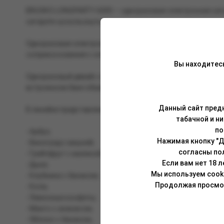
BRUSKO LONGPARTY 6000 — одноразовая электронная сигар
сигарете «ускользнуть».
Одноразовая электронная сигарета отличается невероятн
соприкосновения с хлопком и испаряет больше жидкости, 
Вы находитес
Одноразовый девайс оснащён аккумулятором на 550 мАч, 
встроенном баке объёмом 6 мл. Устройство подразумевае
Данный сайт предн
В линейке представлены уникальные ароматы по рецептур
табачной и н
по
- Арбуз;
Нажимая кнопку "Д
- Виноград с вишней;
согласны по
- Грейпфрут с малиной;
Если вам нет 18 
- Дыня;
Мы используем cook
- Клубника с бананом;
Продолжая просмотр
- Кола;
- Лимонные конфеты;
- Манго с ананасом;
- Яблоко с бананом;