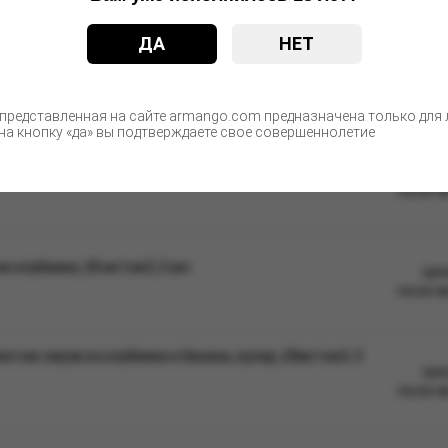
ДА
НЕТ
С этим товаром покупают
 представленная на сайте armango.com предназначена только для л
а кнопку «да» вы подтверждаете свое совершеннолетие
 20 мг/см3, 8 мл (М)
Цен
после а
 клубники, 20 мг/см3, 2 мл
Цен
после а
том смузи из клубники и банана, кулер, 20мг/см3, 3
Цен
после а