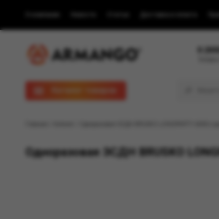
О компании
Новости
Статьи
Доставка и оплата
Пра
8 (80
Телефон
Каталог товаров
Главная
/
Каталог
/ Одноразовая ЭСДН BRUSKO LONGPARTY 6000 с аро
Одноразовая ЭСДН BRUSKO LONGPA