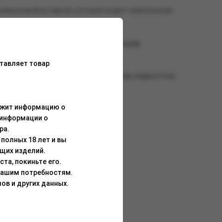
ликоновой вставкой, которая не даст электронной
элемента, которая имеет большую площадь
ривкуса.
тавляет товар
возможность использовать весь резерв жидкости во
ержит информацию о
LONGPARTY 6000:
 информации о
ра.
полных 18 лет и вы
щих изделий.
та, покиньте его.
Вашим потребностям.
ов и других данных.