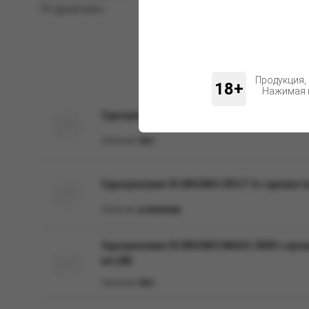
- Ягодный микс.
Продукция,
18+
Нажимая н
Одноразовая ЭС IZY PRO 3000, Pineapple Ice,
Наличие:
Нет
Одноразовая ЭС BRUSKO SPLIT S с ароматом
Наличие:
в наличии
Одноразовая ЭС BRUSKO MAGIC 3000 с арома
мл (М)
Наличие:
Нет