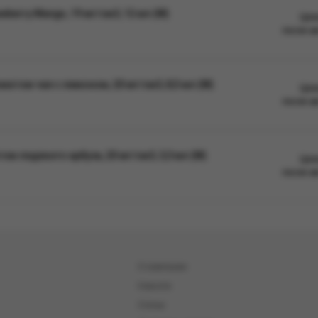
berry Mango, 19 мг/см3, 12 мл (М)
Цен
после а
атом чая с лимоном, 20 мг/см3, 8,5 мл (М)
Цен
после а
м ледяного арбуза, 20 мг/см3, 3,3 мл (М)
Цен
после а
О компании
Новости
Статьи