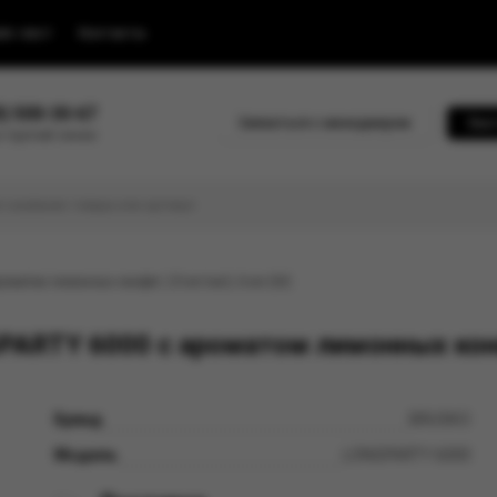
йс-лист
Контакты
0) 500-30-67
Связаться с менеджером
Быс
 горячей линии
матом лимонных конфет, 20 мг/см3, 6 мл (М)
RTY 6000 с ароматом лимонных конфе
Бренд
BRUSKO
Модель
LONGPARTY 6000