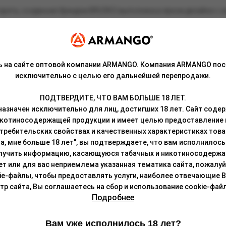
ета, созданная брендом BRUSKO выполнена в ярком дизайне с си
о яркой вкусопередачей благодаря сетке внутри испарительного 
выдавая густые клубы пара и чистейший аромат без стороннего п
ь на сайте оптовой компании ARMANGO. Компания ARMANGO пос
исключительно с целью его дальнейшей перепродажи.
который можно зарядить с помощью порта USB Type-C. Это даст 
т свободную затяжку.
ПОДТВЕРДИТЕ, ЧТО ВАМ БОЛЬШЕ 18 ЛЕТ.
азначен исключительно для лиц, достигших 18 лет. Сайт сод
е, разработанной технологами компании специально для BRUSKO 
икотиносодержащей продукции и имеет целью предоставление
требительских свойствах и качественных характеристиках това
а, мне больше 18 лет", вы подтверждаете, что вам исполнилось 
лучить информацию, касающуюся табачных и никотиносодержа
лет или для вас неприемлема указанная тематика сайта, пожалуйс
ie-файлы, чтобы предоставлять услуги, наиболее отвечающие 
 сайта, Вы соглашаетесь на сбор и использование cookie-файл
Подробнее
Вам уже исполнилось 18 лет?