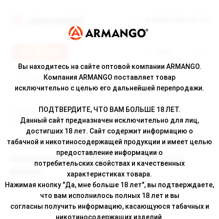
8 (800) 500-30-67
Меню
Вход
Вы находитесь на сайте оптовой компании ARMANGO.
Компания ARMANGO поставляет товар
исключительно с целью его дальнейшей перепродажи.
ПОДТВЕРДИТЕ, ЧТО ВАМ БОЛЬШЕ 18 ЛЕТ.
Главная
/
Новости
/ BRUSKO SPLIT S и BRUSKO SPLIT L — новые
одноразовые электронные сигареты от BRUSKO
Данный сайт предназначен исключительно для лиц,
достигших 18 лет. Сайт содержит информацию о
табачной и никотиносодержащей продукции и имеет целью
BRUSKO SPLIT S и BRUSKO SPLIT L — новые
предоставление информации о
одноразовые электронные сигареты от
потребительских свойствах и качественных
BRUSKO
характеристиках товара.
Нажимая кнопку "Да, мне больше 18 лет", вы подтверждаете,
что вам исполнилось полных 18 лет и вы
согласны получить информацию, касающуюся табачных и
никотиносодержащих изделий.