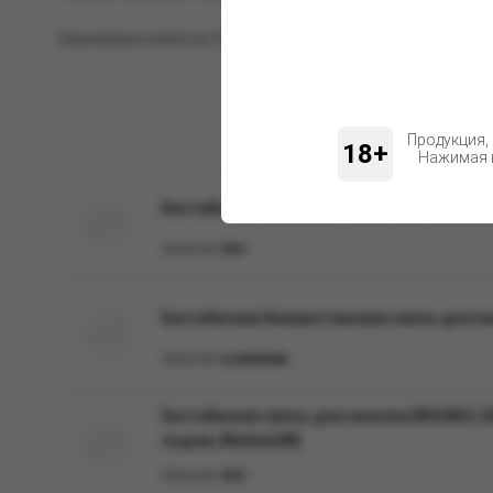
Уважаемые клиенты! Обращаем ваше внимание на возможн
Продукция,
18+
Нажимая н
Бестабачная смесь для кальяна BRUSKO, 50 г
Наличие:
Нет
Бестабачная безникотиновая смесь для кал
Наличие:
в наличии
Бестабачная смесь для кальяна BRUSKO, 25
льдом, Medium(М)
Наличие:
Нет