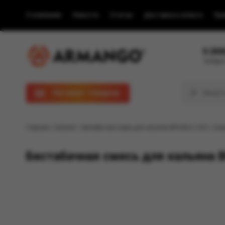
О компании
Новости
Статьи
Доставка и оплата
Пра
8 (80
Телефон
Каталог товаров
Главная
/
Каталог
/ Бестабачная смесь для кальяна BRUSKO, 250 г, Анан
Бестабачная смесь для кальяна BR