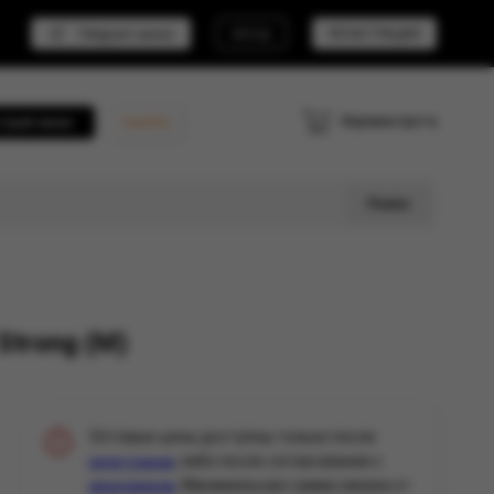
Telegram канал
ВХОД
РЕГИСТРАЦИЯ
Корзина пуста
трый заказ
Кешбэк
Поиск
Strong (М)
Оптовые цены доступны только после
, либо после согласования с
регистрации
. Минимальная сумма заказа от
менеджером