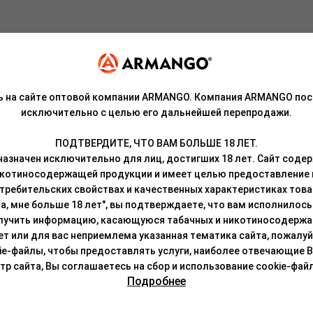
ь на сайте оптовой компании ARMANGO. Компания ARMANGO пос
сочных плодов ананаса, помело и личи подойдёт любителям сладк
исключительно с целью его дальнейшей перепродажи.
роисхождения, патока, ароматизаторы, может содержать никотин.
ПОДТВЕРДИТЕ, ЧТО ВАМ БОЛЬШЕ 18 ЛЕТ.
азначен исключительно для лиц, достигших 18 лет. Сайт сод
кой на резьбе.
икотиносодержащей продукции и имеет целью предоставление
требительских свойствах и качественных характеристиках това
локон суданской розы. Продукт отличается отменной дымностью 
а, мне больше 18 лет", вы подтверждаете, что вам исполнилось 
к с табаками, так и с чайными смесями.
лучить информацию, касающуюся табачных и никотиносодержа
лет или для вас неприемлема указанная тематика сайта, пожалуйс
ательно перемешать, чтобы сироп был равномерно распределен п
ie-файлы, чтобы предоставлять услуги, наиболее отвечающие 
о любым привычным способом (смесь термоустойчива и легко восс
 сайта, Вы соглашаетесь на сбор и использование cookie-файл
лей в течение 5-10 минут.
Подробнее
недоступном для детей и животных месте, не допускать длительног