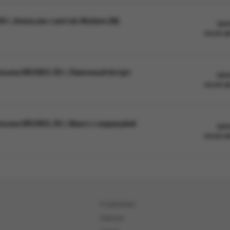
 г, Апельсин с мятой, Medium (М)
Цен
после а
льяна BRUSKO, 50 г, Лимонный йогурт
Цен
после а
ьяна BRUSKO, 50 г, Манго с маракуйей
Цен
после а
О компании
Новости