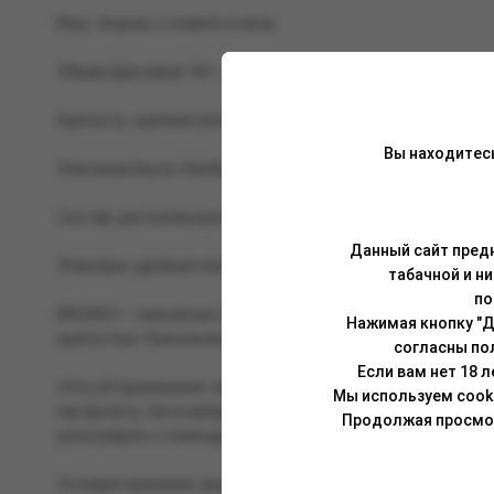
Вкус: Ананас с помело и личи.
Объем (фасовка): 50 г.
Крепость: крепкая (strong).
Вы находитес
Описание вкуса: Необычный тропический микс на основе 
Состав: растительные волокна, глицерин растительного п
Данный сайт предн
Упаковка: удобная пластиковая банка (PET) с чёрной крыш
табачной и н
по
BRUSKO — кальянная смесь, изготовленная на основе во
Нажимая кнопку "Д
крепостью. Кальянная смесь Brusko отлично сочетается ка
согласны по
Если вам нет 18 
Способ применения: перед забивкой смесь необходимо тщ
Мы используем cook
как фольгу, так и калауд. Укладывать смесь в чашу можн
Продолжая просмотр
разогревать с помощью трех (25 мм) или четырех (22 мм) уг
Условия хранения: хранить при комнатной температуре, в 