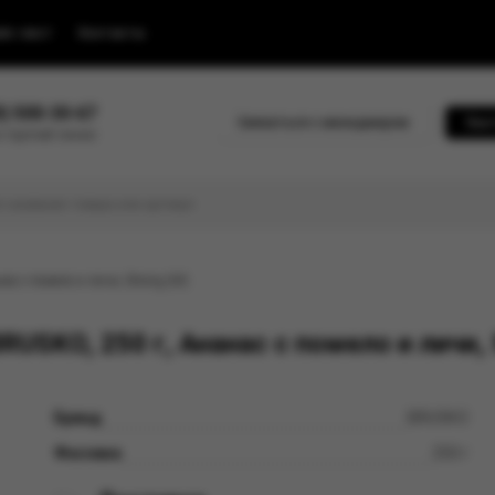
йс-лист
Контакты
0) 500-30-67
Связаться с менеджером
Быс
 горячей линии
ас c помело и личи, Strong (М)
USKO, 250 г, Ананас c помело и личи, 
Бренд
BRUSKO
Фасовка
250 г