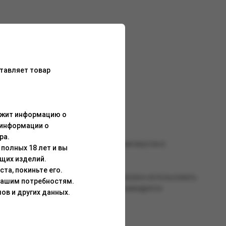
тавляет товар
их фруктовых сочетаний.
ержит информацию о
 информации о
ра.
и жаростойкостью, сбалансированными вкусом и
полных 18 лет и вы
щих изделий.
та, покиньте его.
о всей смеси. Для работы со смесью можно использовать
Вашим потребностям.
танавливается после перегрева). Рекомендуется
ов и других данных.
о воздействия солнечных лучей.