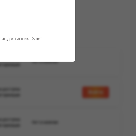
 товара остаются неизменными.
иц достигших 18 лет.
а доступна
Нет в наличии
вторизации
а доступна
Войти
вторизации
а доступна
Нет в наличии
вторизации