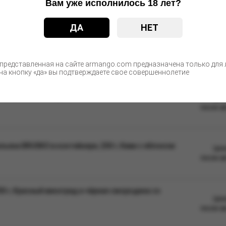
Вам уже исполнилось 18 лет?
ые изменения в дизайне упаковки. Качественные характеристики
ДА
НЕТ
С этим товаром покупают
 представленная на сайте armango.com предназначена только для л
а кнопку «да» вы подтверждаете свое совершеннолетие
, Бузина, Strong (М)
Цен
после а
ьяна BRUSKO в контейнере, 250 г, Киви с яблоком
Цен
после а
0 г, Красный виноград и чёрная смородина со
Цен
после а