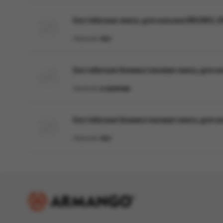
Бестабачная смесь для кальяна BRUSKO, 250
Наличие:
Нет
Бестабачная безникотиновая смесь для ка
Наличие:
в наличии
Бестабачная безникотиновая смесь для кал
Наличие:
Нет