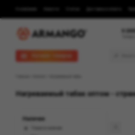
О компании
Новости
Статьи
Доставка и оплата
Пра
8 (80
Телефон
Каталог товаров
Главная
/
Каталог
/ Нагреваемый табак
Нагреваемый табак оптом - стран
Наличие
0
Только в наличии