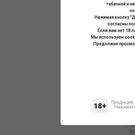
не отказ
табачной и н
больших
по
Нажимая кнопку "Д
Бренд
согласны по
Если вам нет 18 
Каталог 
Мы используем cook
Продолжая просмотр
Покупка 
Магазин 
покупате
Почем
Оптовый
Ши
Продукция,
18+
Нажимая н
Во
сн
Се
вы