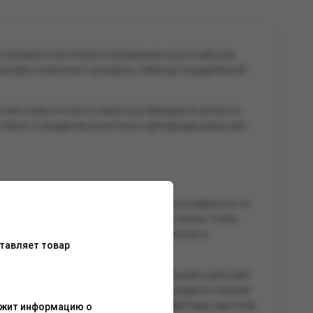
становится всё более популярным на российском
 нагрева позволяют нагревать табак до определённой
ая стики оптом от известных брендов. В каталоге
ствуют стандартам качества и сертифицированы для
мпературы, которая позволяет табаку испаряться, но
 выделяя опасные вещества, такие как смолы. Стики
адусов, – что позволяет выделять никотин и
тавляет товар
нентов.
аться от никотина, но стремится уменьшить риск для
никотин без необходимости вдыхать продукты горения.
, желающих сократить вредное воздействие, при этом
ержит информацию о