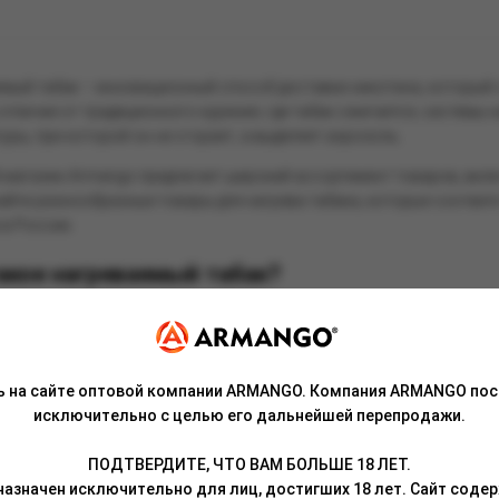
мый табак – инновационный способ доставки никотина, который 
 отличие от традиционного курения, где табак сжигается, системы
уры, при которой он не сгорает, а выделяет аэрозоль.
магазин Armango предлагает широкий ассортимент товаров, включ
йти разнообразные товары для нагрева табака, которые соответ
в России.
акое нагреваемый табак?
работы заключается в том, что табачные стики нагреваются до те
ть. Это ключевое отличие от традиционного курения, где он горит,
тся до определённой температуры – как правило, это около 300 гр
ь на сайте оптовой компании ARMANGO. Компания ARMANGO пос
еские вещества, но значительно снижает уровень вредных компо
исключительно с целью его дальнейшей перепродажи.
ология была разработана для тех, кто не хочет полностью отказыв
. Системы IQOS и glo предназначены для того, чтобы доставлять 
ПОДТВЕРДИТЕ, ЧТО ВАМ БОЛЬШЕ 18 ЛЕТ.
греваемый в стиках стал особенно популярным среди курильщиков
азначен исключительно для лиц, достигших 18 лет. Сайт сод