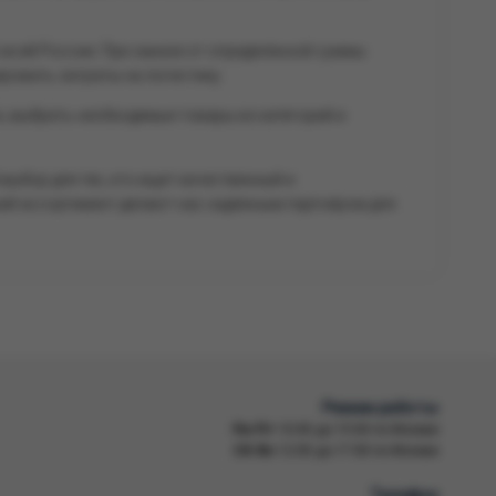
 всей России. При заказе от определённой суммы
ровать затраты на логистику.
, выбрать необходимые товары из категорий и
выбор для тех, кто ищет качественный и
кий ассортимент делают нас надёжным партнёром для
Режим работы
Пн-Пт
10:00 до 19:00 по Москве
Сб-Вс
12:00 до 17:00 по Москве
Телефон