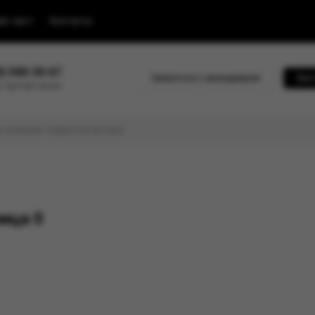
йс-лист
Контакты
0) 500-30-67
Связаться с менеджером
Быс
 горячей линии
ица 0