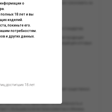
ть спрос своих клиентов и существенно сэкономить на
 информации о
ра.
полных 18 лет и вы
щих изделий.
та, покиньте его.
тирует безопасность и соответствие стандартам.
Вашим потребностям.
ов и других данных.
вья, но и для уверенности в качестве продукции.
ей России, обеспечивая наличие позиций для оптовых
иц достигших 18 лет.
сть купить стики оптом, что позволяет существенно
аличие.
ртификацию, что гарантирует её безопасность и
отают с большим количеством клиентов и обязаны