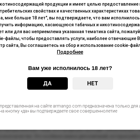
ываясь от привычки. Покупая у нас оптом, вы можете удовлетвори
икотиносодержащей продукции и имеет целью предоставление
 объёмах.
требительских свойствах и качественных характеристиках това
а, мне больше 18 лет", вы подтверждаете, что вам исполнилось 
ы
лучить информацию, касающуюся табачных и никотиносодержа
лет или для вас неприемлема указанная тематика сайта, пожалуйс
включает в себя только сертифицированную продукцию, что гаран
ie-файлы, чтобы предоставлять услуги, наиболее отвечающие 
 сайта, Вы соглашаетесь на сбор и использование cookie-файл
сертифицированных товаров важна не только для сохранения здоро
Подробнее
предлагает возможность заказать стики оптом с доставкой по вс
лей.
Вам уже исполнилось 18 лет?
у стоит обратиться к нам
ДА
НЕТ
 магазин Armango выделяется рядом преимуществ:
рокий ассортимент, включающий все актуальные модели.
 представленная на сайте armango.com предназначена только для л
а кнопку «да» вы подтверждаете свое совершеннолетие
зможность заказа больших партий. Магазин предлагает возможно
изить стоимость единицы продукции и обеспечивать постоянное н
ртифицированный товар. Вся продукция проходит обязательную се
сокое качество. Это особенно важно для компаний, которые раб