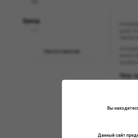
Все
Бренд
Нагревае
рынке. В
NISE
температ
Оптовый 
Сбросить фильтры
можно на
продажи 
Что т
Принцип 
не сгора
нагреваю
Вы находитес
ароматич
Эта техн
здоровья
Табак на
Данный сайт предн