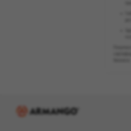
пр
Ги
до
Уд
по
Покупка 
сертифиц
бизнеса.