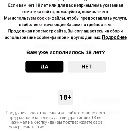
Если вам нет 18 лет или для вас неприемлема указанная
тематика сайта, пожалуйста, покиньте его.
Мы используем cookie-файлы, чтобы предоставлять услуги,
наиболее отвечающие Вашим потребностям.
Продолжая просмотр сайта, Вы соглашаетесь на сбор и
Подробнее
использование cookie-файлов и других данных.
Режим работы
Пн-Пт
10:00 до 19:00 по Москве
Вам уже исполнилось 18 лет?
Сб-Вс
12:00 до 17:00 по Москве
Телефон
ДА
НЕТ
8 800 500-30-67
18+
О компании
Заказать звонок
Новости
Обратная связь
Продукция, представленная на сайте armango.com
предназначена только для лиц достигших 18 лет.
Статьи
Нажимая на кнопку «да» вы подтверждаете свое
Telegram
совершеннолетие