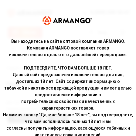
8 (800) 500-30-67
Меню
Вход
Вы находитесь на сайте оптовой компании ARMANGO.
Компания ARMANGO поставляет товар
исключительно с целью его дальнейшей перепродажи.
ПОДТВЕРДИТЕ, ЧТО ВАМ БОЛЬШЕ 18 ЛЕТ.
Главная
/ Прайс-лист
Данный сайт предназначен исключительно для лиц,
достигших 18 лет. Сайт содержит информацию о
Прайс-лист
табачной и никотиносодержащей продукции и имеет целью
предоставление информации о
потребительских свойствах и качественных
Доступ закрыт
характеристиках товара.
Необходимо авторизоваться
Нажимая кнопку "Да, мне больше 18 лет", вы подтверждаете,
Регистрация
Вход
что вам исполнилось полных 18 лет и вы
согласны получить информацию, касающуюся табачных и
никотиносодержащих изделий.