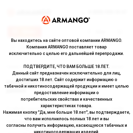
8 (800) 500-30-67
Меню
Вход
Вы находитесь на сайте оптовой компании ARMANGO.
Компания ARMANGO поставляет товар
исключительно с целью его дальнейшей перепродажи.
ПОДТВЕРДИТЕ, ЧТО ВАМ БОЛЬШЕ 18 ЛЕТ.
Главная
/
О компании
/ Соглашение на обработку персональных данных
Данный сайт предназначен исключительно для лиц,
достигших 18 лет. Сайт содержит информацию о
Соглашение на обработку персональных
табачной и никотиносодержащей продукции и имеет целью
данных
предоставление информации о
потребительских свойствах и качественных
характеристиках товара.
Оставляя свои данные на сайте компании "Armango", путем
Нажимая кнопку "Да, мне больше 18 лет", вы подтверждаете,
заполнения полей, при входе в аккаунт/или регистрации, Вы
что вам исполнилось полных 18 лет и вы
подтверждаете и признаете, что прочитали изложенные
согласны получить информацию, касающуюся табачных и
ниже условия Согласия на обработку Ваших персональных
никотиносодержащих изделий.