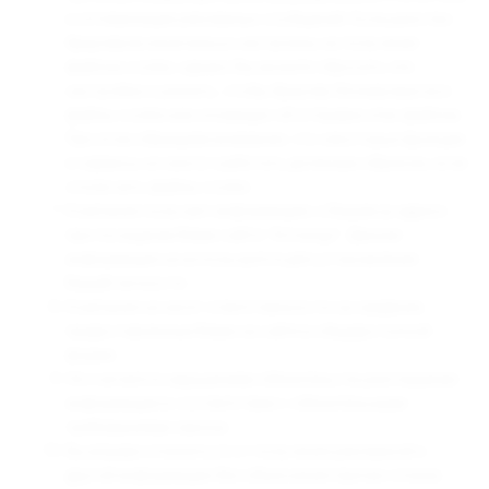
и оптимизации рекламных сообщений. Большинство
браузеров изначально настроены на получение
файлов cookie, однако Вы можете сбросить эти
настройки и указать, чтобы браузер блокировал все
файлы cookie или оповещал об отправке этих файлов.
При этом обращаем внимание, что некоторые функции
и сервисы не смогут работать должным образом, если
отключить файлы cookie.
Компания получает информацию о Вашем ip-адресе
при посещении Вами сайта "Armango". Данная
информация не используется для установления
Вашей личности.
Компания не несет ответственности за сведения,
предоставленные Вами на сайте в общедоступной
форме.
Не считается нарушением обязательств разглашение
информации в соответствии с обязательными
требованиями закона.
Вы вправе отказаться от получения рекламной и
другой информации без объяснения причин отказа