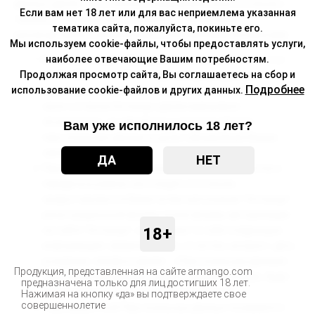
данных (далее – «Согласие») и выражаете свое согласие с
Если вам нет 18 лет или для вас неприемлема указанная
такими условиями без оговорок и ограничений,
тематика сайта, пожалуйста, покиньте его.
руководствуясь своей волей и собственными интересами.
Мы используем cookie-файлы, чтобы предоставлять услуги,
наиболее отвечающие Вашим потребностям.
В соответствии с Федеральным законом п. 3 ст. 3 от
Продолжая просмотр сайта, Вы соглашаетесь на сбор и
27.07.2006 N 152-ФЗ «О персональных данных»,
Подробнее
использование cookie-файлов и других данных.
принимая условия настоящего Соглашения, Вы даете
свое согласие Armango (далее именуемое
«Компания»), на обработку и передачу Ваших
Вам уже исполнилось 18 лет?
персональных данных в целях оформления Ваших
заказов.
ДА
НЕТ
Персональные данные, разрешённые к обработке и
передаче в рамках настоящего Согласия,
предоставляются Вами путем заполнения "Armango"
регистрационной формы и/или формы авторизации
на сайте "Armango", и включают в себя следующую
18+
информацию: фамилию, имя, отчество, возраст, дату
рождения, телефон (далее – «Персональные данные).
Продукция, представленная на сайте armango.com
Персональные данные, предоставленные Вами, будут
предназначена только для лиц достигших 18 лет.
занесены в электронную базу Компании.
Нажимая на кнопку «да» вы подтверждаете свое
совершеннолетие
Под обработкой Персональных данных понимается