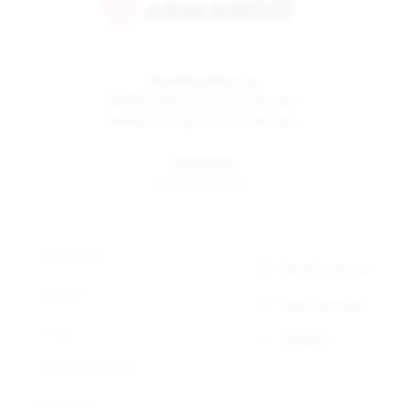
Режим работы
Пн-Пт
10:00 до 19:00 по Москве
Сб-Вс
12:00 до 17:00 по Москве
Телефон
8 800 500-30-67
О компании
Заказать звонок
Новости
Обратная связь
Статьи
Telegram
Доставка и оплата