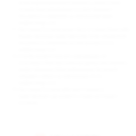
путем информирования Компании о своем отказе
посредством направления соответствующего
письменного заявления на электронный адрес
opt@armango.com.
Настоящее Согласие может быть отозвано Вами либо
Вашим законным представителем путем направления
письменного заявления на электронную почту
opt@armango.com.
Если Вы желаете получить информацию об
относимых к Вам персональных данных или изменить
предоставленную Вами информацию, Вы можете
направить запрос на электронную почту
opt@armango.com.
Настоящее Согласие действует с момента
представления и до момента отзыва настоящего
Согласия.