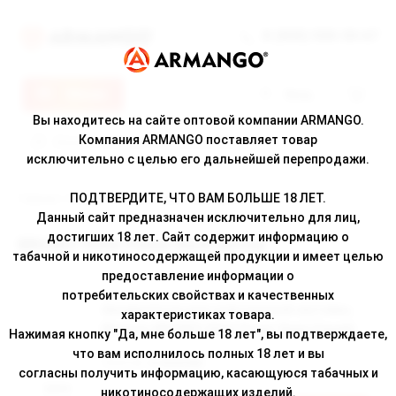
8 (800) 500-30-67
Меню
Вход
Вы находитесь на сайте оптовой компании ARMANGO.
Компания ARMANGO поставляет товар
исключительно с целью его дальнейшей перепродажи.
ПОДТВЕРДИТЕ, ЧТО ВАМ БОЛЬШЕ 18 ЛЕТ.
Главная
/
Каталог
/ BRUSKO Vilter Power Bank
Данный сайт предназначен исключительно для лиц,
достигших 18 лет. Сайт содержит информацию о
BRUSKO Vilter Power Bank оптом
табачной и никотиносодержащей продукции и имеет целью
предоставление информации о
потребительских свойствах и качественных
Аккумулятор для электронной системы,
характеристиках товара.
Модель BRUSKO Vilter Power Bank (Синий)
Нажимая кнопку "Да, мне больше 18 лет", вы подтверждаете,
что вам исполнилось полных 18 лет и вы
Наличие:
в наличии
согласны получить информацию, касающуюся табачных и
Цена
никотиносодержащих изделий.