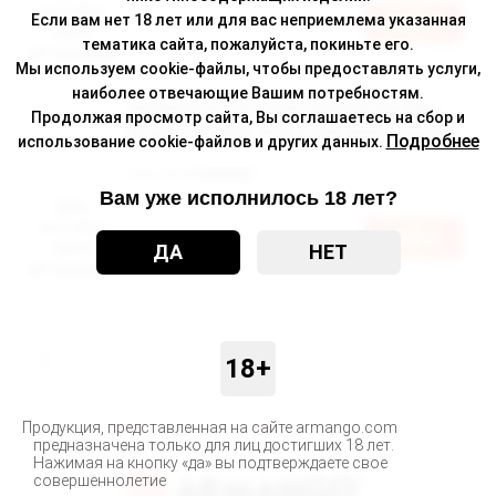
доступна
Войти
Если вам нет 18 лет или для вас неприемлема указанная
после
тематика сайта, пожалуйста, покиньте его.
авторизации
Мы используем cookie-файлы, чтобы предоставлять услуги,
наиболее отвечающие Вашим потребностям.
Аккумулятор для электронной системы,
Продолжая просмотр сайта, Вы соглашаетесь на сбор и
Модель BRUSKO Vilter Power Bank (Черный)
Подробнее
использование cookie-файлов и других данных.
Наличие:
в наличии
Вам уже исполнилось 18 лет?
Цена
доступна
Войти
ДА
НЕТ
после
авторизации
1
18+
Продукция, представленная на сайте armango.com
предназначена только для лиц достигших 18 лет.
Нажимая на кнопку «да» вы подтверждаете свое
совершеннолетие