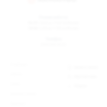
Режим работы
Пн-Пт
10:00 до 19:00 по Москве
Сб-Вс
12:00 до 17:00 по Москве
Телефон
8 800 500-30-67
О компании
Заказать звонок
Новости
Обратная связь
Статьи
Telegram
Доставка и оплата
Прайс-лист