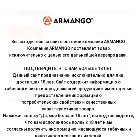
8 (800) 500-30-67
Меню
Вход
Вы находитесь на сайте оптовой компании ARMANGO.
Компания ARMANGO поставляет товар
исключительно с целью его дальнейшей перепродажи.
ПОДТВЕРДИТЕ, ЧТО ВАМ БОЛЬШЕ 18 ЛЕТ.
Главная
/
Каталог
/ Бестабачная смесь для кальяна BRUSKO, 250 г, Кокос
со льдом, Zero (М)
Данный сайт предназначен исключительно для лиц,
достигших 18 лет. Сайт содержит информацию о
табачной и никотиносодержащей продукции и имеет целью
Бестабачная смесь для кальяна BRUSKO, 250
предоставление информации о
г, Кокос со льдом, Zero (М)
потребительских свойствах и качественных
характеристиках товара.
Нажимая кнопку "Да, мне больше 18 лет", вы подтверждаете,
что вам исполнилось полных 18 лет и вы
согласны получить информацию, касающуюся табачных и
никотиносодержащих изделий.