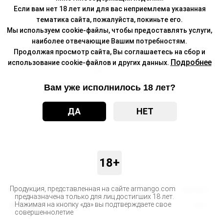
Если вам нет 18 лет или для вас неприемлема указанная
тематика сайта, пожалуйста, покиньте его.
Мы используем cookie-файлы, чтобы предоставлять услуги,
наиболее отвечающие Вашим потребностям.
Продолжая просмотр сайта, Вы соглашаетесь на сбор и
Подробнее
использование cookie-файлов и других данных.
Вам уже исполнилось 18 лет?
ДА
НЕТ
18+
Продукция, представленная на сайте armango.com
Бренд
BRUSKO
предназначена только для лиц достигших 18 лет.
Нажимая на кнопку «да» вы подтверждаете свое
Фасовка
250 г
совершеннолетие