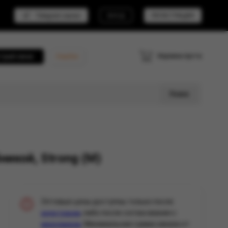
Telegram канал
ВХОД
РЕГИСТРАЦИЯ
Корзина пуста
трый заказ
Кешбэк
Поиск
никой, Strong (М)
Оптовые цены доступны только после
, либо после согласования с
регистрации
. Минимальная сумма заказа от
менеджером