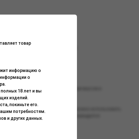
тавляет товар
бладает многогранным мягким вкусом.
ержит информацию о
 информации о
ра.
и жаростойкостью, сбалансированными вкусом и
полных 18 лет и вы
щих изделий.
та, покиньте его.
о всей смеси. Для работы со смесью можно использовать
Вашим потребностям.
танавливается после перегрева). Рекомендуется
ов и других данных.
о воздействия солнечных лучей.