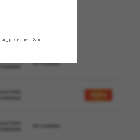
 товара остаются неизменными.
иц достигших 18 лет.
а доступна
Нет в наличии
вторизации
а доступна
Войти
вторизации
а доступна
Нет в наличии
вторизации