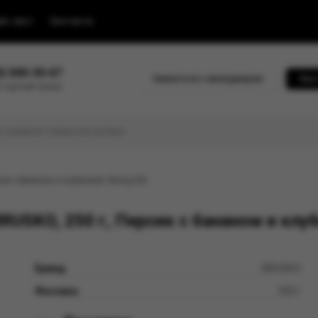
йс-лист
Контакты
0) 500-30-67
Связаться с менеджером
Быс
 горячей линии
ик с бананом и клубникой, Strong (М)
USKO, 250 г, Персик с бананом и клуб
Бренд
BRUSKO
Фасовка
250 г