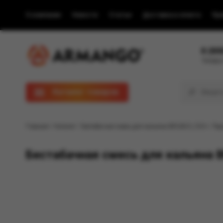
О компании
Новости
Статьи
Доставка и оплата
Пра
8 (80
Телефон
Каталог товаров
Главная
/
Каталог
/ Бестабачная смесь для кальяна BRUSKO, 250 г, Перс
Бестабачная смесь для кальяна BR