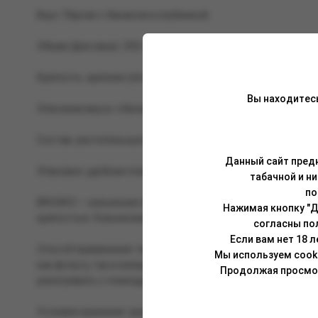
Вкус: Персик с бананом и клубникой.
Объем (фасовка): 250 г.
Крепость: крепкая (strong).
Вы находитес
Описание вкуса: сбалансированное сочетание ароматов с
Состав: растительные волокна, глицерин растительного п
Данный сайт предн
Упаковка: удобная пластиковая банка (PET) с чёрной крыш
табачной и н
по
BRUSKO — кальянная смесь, изготовленная на основе во
Нажимая кнопку "Д
крепостью. Кальянная смесь Brusko отлично сочетается ка
согласны по
Если вам нет 18 
Способ применения: перед забивкой смесь необходимо тщ
Мы используем cook
как фольгу, так и калауд. Укладывать смесь в чашу можн
Продолжая просмотр
разогревать с помощью трех (25 мм) или четырех (22 мм) уг
Условия хранения: хранить при комнатной температуре, в 