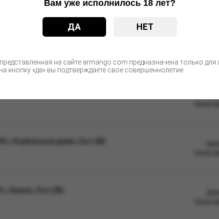
Вам уже исполнилось 18 лет?
ые изменения в дизайне упаковки. Качественные характеристики
ДА
НЕТ
С этим товаром покупают
 представленная на сайте armango.com предназначена только для л
а кнопку «да» вы подтверждаете свое совершеннолетие
 г, Фейхоа с ягодами и маракуйей, Medium (М)
Цен
после а
0 г, Клубничный джем, Zero (М)
Цен
после а
г, Ананас, Zero (М)
Цен
после а