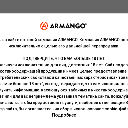
ь на сайте оптовой компании ARMANGO. Компания ARMANGO пос
пелого персика, нежной мякоти банана и свежих ягод клубники о
исключительно с целью его дальнейшей перепродажи.
роисхождения, патока, ароматизаторы, может содержать никотин.
ПОДТВЕРДИТЕ, ЧТО ВАМ БОЛЬШЕ 18 ЛЕТ.
азначен исключительно для лиц, достигших 18 лет. Сайт сод
кой на резьбе.
икотиносодержащей продукции и имеет целью предоставление
требительских свойствах и качественных характеристиках това
локон суданской розы. Продукт отличается отменной дымностью 
а, мне больше 18 лет", вы подтверждаете, что вам исполнилось 
к с табаками, так и с чайными смесями.
лучить информацию, касающуюся табачных и никотиносодержа
лет или для вас неприемлема указанная тематика сайта, пожалуйс
ательно перемешать, чтобы сироп был равномерно распределен п
ie-файлы, чтобы предоставлять услуги, наиболее отвечающие 
о любым привычным способом (смесь термоустойчива и легко восс
 сайта, Вы соглашаетесь на сбор и использование cookie-файл
лей в течение 5-10 минут.
Подробнее
недоступном для детей и животных месте, не допускать длительног