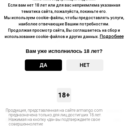
Если вам нет 18 лет или для вас неприемлема указанная
тематика сайта, пожалуйста, покиньте его.
Мы используем cookie-файлы, чтобы предоставлять услуги,
наиболее отвечающие Вашим потребностям.
Продолжая просмотр сайта, Вы соглашаетесь на сбор и
Подробнее
использование cookie-файлов и других данных.
Вам уже исполнилось 18 лет?
ДА
НЕТ
18+
Продукция, представленная на сайте armango.com
Бренд
BRUSKO
предназначена только для лиц достигших 18 лет.
Нажимая на кнопку «да» вы подтверждаете свое
Фасовка
250 г
совершеннолетие