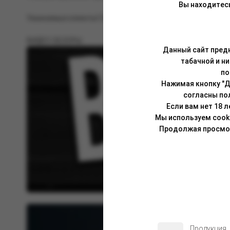
Вы находитес
Уважаемые клиенты! Обращаем ваше внимание на возможн
ВИДЕО ОБЗОРЫ:
Данный сайт предн
табачной и н
по
Нажимая кнопку "Д
согласны по
Если вам нет 18 
Мы используем cook
Продолжая просмотр
Продукция,