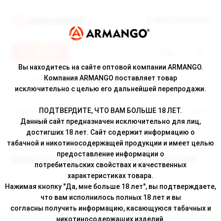
8 (800) 500-30-67
Меню
Вход
Вы находитесь на сайте оптовой компании ARMANGO.
Компания ARMANGO поставляет товар
исключительно с целью его дальнейшей перепродажи.
ПОДТВЕРДИТЕ, ЧТО ВАМ БОЛЬШЕ 18 ЛЕТ.
Главная
/
Каталог
/ Бестабачная смесь для кальяна BRUSKO, 50 г, Фейхоа
с ягодами и маракуйей, Medium (М)
Данный сайт предназначен исключительно для лиц,
достигших 18 лет. Сайт содержит информацию о
табачной и никотиносодержащей продукции и имеет целью
Бестабачная смесь для кальяна BRUSKO, 50 г,
предоставление информации о
Фейхоа с ягодами и маракуйей, Medium (М)
потребительских свойствах и качественных
характеристиках товара.
Нажимая кнопку "Да, мне больше 18 лет", вы подтверждаете,
что вам исполнилось полных 18 лет и вы
согласны получить информацию, касающуюся табачных и
никотиносодержащих изделий.