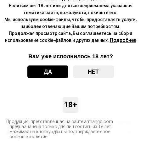
Если вам нет 18 лет или для вас неприемлема указанная
тематика сайта, пожалуйста, покиньте его.
Мы используем cookie-файлы, чтобы предоставлять услуги,
наиболее отвечающие Вашим потребностям.
Продолжая просмотр сайта, Вы соглашаетесь на сбор и
Подробнее
использование cookie-файлов и других данных.
Вам уже исполнилось 18 лет?
ДА
НЕТ
18+
Продукция, представленная на сайте armango.com
Бренд
BRUSKO
предназначена только для лиц достигших 18 лет.
Нажимая на кнопку «да» вы подтверждаете свое
Фасовка
50 г
совершеннолетие