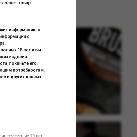
тавляет товар
 товара остаются неизменными.
ержит информацию о
 информации о
ра.
полных 18 лет и вы
щих изделий.
та, покиньте его.
Вашим потребностям.
ов и других данных.
иц достигших 18 лет.