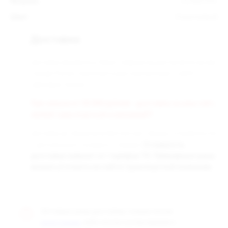
Модель
ZQ MICOOL
Цвет
Коричневый
Доставка
Доставка заказанных Вами товаров осуществляется во все
города России транспортными компаниями «СДЭК» и
«Деловые линии».
При заказе от 50 000 рублей - доставка за наш счёт,
любой транспортной компанией!!!
Доставка до терминала бесплатная. Заказы отправляются
с центрального склада в г. Самара.
Стоимость
доставки зависит от тарифов ТК. Примерные цены
можно уточнить на сайте транспортной компании.
Оптовые цены доступны только после
, либо после согласования с
регистрации