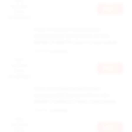
Цена
доступна
Войти
после
авторизации
Чехол из полиуретановой кожи к
многоразовой электронной системе
BRUSKO ZQ MICOOL (светло-коричневый)
Наличие:
в наличии
Цена
доступна
Войти
после
авторизации
Чехол из полиуретановой кожи к
многоразовой электронной системе
BRUSKO ZQ MICOOL (тёмно-коричневый)
Наличие:
в наличии
Цена
доступна
Войти
после