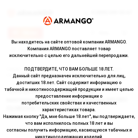
8 (800) 500-30-67
Меню
Вход
Вы находитесь на сайте оптовой компании ARMANGO.
Компания ARMANGO поставляет товар
исключительно с целью его дальнейшей перепродажи.
ПОДТВЕРДИТЕ, ЧТО ВАМ БОЛЬШЕ 18 ЛЕТ.
Главная
/
Каталог
/ Чехол из полиуретановой кожи к многоразовой
электронной системе BRUSKO ZQ MICOOL (тёмно-коричневый)
Данный сайт предназначен исключительно для лиц,
достигших 18 лет. Сайт содержит информацию о
табачной и никотиносодержащей продукции и имеет целью
Чехол из полиуретановой кожи к
предоставление информации о
многоразовой электронной системе BRUSKO
потребительских свойствах и качественных
ZQ MICOOL (тёмно-коричневый)
характеристиках товара.
Нажимая кнопку "Да, мне больше 18 лет", вы подтверждаете,
что вам исполнилось полных 18 лет и вы
согласны получить информацию, касающуюся табачных и
никотиносодержащих изделий.