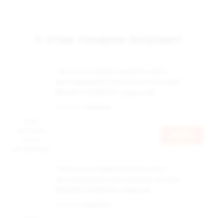
С этим товаром покупают
Чехол из полиуретановой кожи к
многоразовой электронной системе
BRUSKO ZQ MICOOL (красный)
Наличие:
в наличии
Цена
доступна
Войти
после
авторизации
Чехол из полиуретановой кожи к
многоразовой электронной системе
BRUSKO ZQ MICOOL (черный)
Наличие:
в наличии