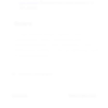
. Минимальная сумма заказа от 10
менеджером
000 рублей.
Оплата
Оптовая компания Арманго работает только с
юридическими лицами и индивидуальными
предпринимателями. Оплата производится только
безналичным способом, по счёту выставленному нашим
оптовым менеджером.
Связаться с менеджером
Описание
Характеристики