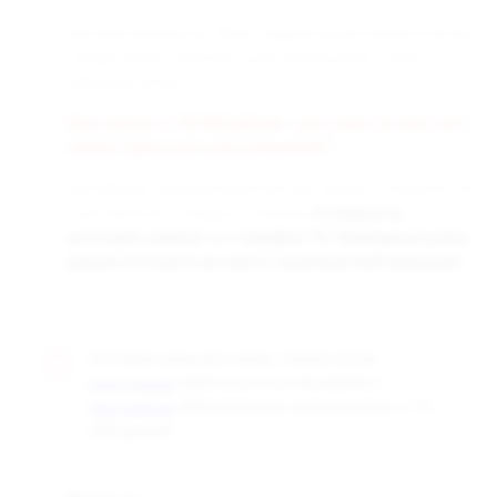
Доставка заказанных Вами товаров осуществляется во все
города России транспортными компаниями «СДЭК» и
«Деловые линии».
При заказе от 50 000 рублей - доставка за наш счёт,
любой транспортной компанией!!!
Доставка до терминала бесплатная. Заказы отправляются
с центрального склада в г. Самара.
Стоимость
доставки зависит от тарифов ТК. Примерные цены
можно уточнить на сайте транспортной компании.
Оптовые цены доступны только после
, либо после согласования с
регистрации
. Минимальная сумма заказа от 10
менеджером
000 рублей.