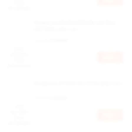
после
авторизации
Испаритель BRUSKO MINICAN, 3, AF Mesh
Coil, 0.8 Ом, упак. 2 шт
Наличие:
в наличии
Цена
доступна
Войти
после
авторизации
Испаритель AF Mesh Coil, 0.6 Ом (упак 2 шт)
Наличие:
в наличии
Цена
доступна
Войти
после
авторизации