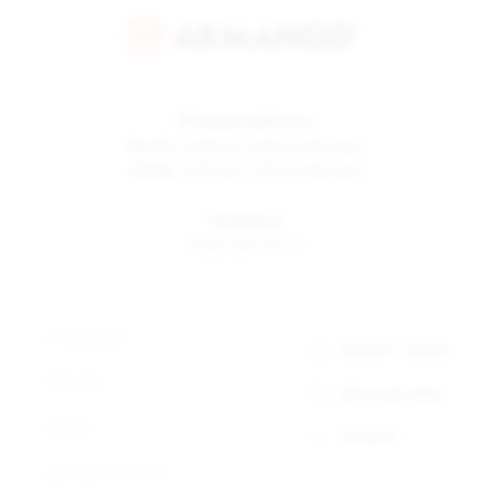
Режим работы
Пн-Пт
10:00 до 19:00 по Москве
Сб-Вс
12:00 до 17:00 по Москве
Телефон
8 800 500-30-67
О компании
Заказать звонок
Новости
Обратная связь
Статьи
Telegram
Доставка и оплата