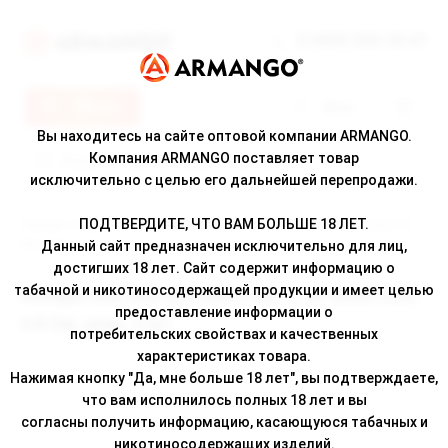
8 (800) 500-30-67
Меню
Вход
Вы находитесь на сайте оптовой компании ARMANGO.
Компания ARMANGO поставляет товар
исключительно с целью его дальнейшей перепродажи.
ПОДТВЕРДИТЕ, ЧТО ВАМ БОЛЬШЕ 18 ЛЕТ.
Главная
/
Каталог
/ Испаритель BRUSKO MINICAN, 3, AF Mesh Coil, 0.8
Ом, упак. 2 шт
Данный сайт предназначен исключительно для лиц,
достигших 18 лет. Сайт содержит информацию о
табачной и никотиносодержащей продукции и имеет целью
Испаритель BRUSKO MINICAN, 3, AF Mesh Coil,
предоставление информации о
0.8 Ом, упак. 2 шт
потребительских свойствах и качественных
характеристиках товара.
Нажимая кнопку "Да, мне больше 18 лет", вы подтверждаете,
что вам исполнилось полных 18 лет и вы
согласны получить информацию, касающуюся табачных и
никотиносодержащих изделий.