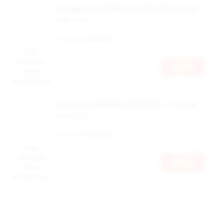
Испаритель BRUSKO CLOUDFLASK 3, 0,6 Ом,
упак. 3 шт
Наличие:
в наличии
Цена
доступна
Войти
после
авторизации
Испаритель BRUSKO FEELIN SPL-10, 0.8 Ом,
упак. 5 шт
Наличие:
в наличии
Цена
доступна
Войти
после
авторизации