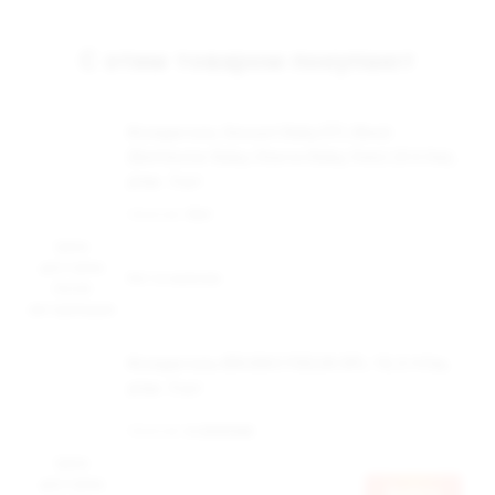
С этим товаром покупают
Испаритель Smoant Baby DTL Mesh
(Battlestar Baby, Charon Baby, Veer) (0.6 Ом),
упак. 3 шт
Наличие:
Нет
Цена
доступна
Нет в наличии
после
авторизации
Испаритель BRUSKO FEELIN SPL-10, 0.4 Ом,
упак. 5 шт
Наличие:
в наличии
Цена
доступна
Войти