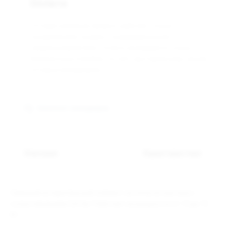
Оплата
Оптовая компания Арманго работает только с
юридическими лицами и индивидуальными
предпринимателями. Оплата производится только
безналичным способом, по счёту выставленному нашим
оптовым менеджером.
Связаться с менеджером
Описание
Характеристики
Сменный испарительный элемент на сетке из кантала с
сопротивлением 0,8 Ом. Работает на мощности от 13 до 15
Вт.