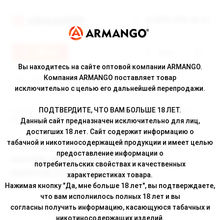
8 (800) 500-30-67
Меню
Вход
Вы находитесь на сайте оптовой компании ARMANGO.
Компания ARMANGO поставляет товар
исключительно с целью его дальнейшей перепродажи.
ПОДТВЕРДИТЕ, ЧТО ВАМ БОЛЬШЕ 18 ЛЕТ.
Главная
/
Каталог
/ Картридж к многоразовой электронной системе,
Модель BRUSKO FLEXUS FIT (жёлтый) 3,5 мл, упак. 1шт
Данный сайт предназначен исключительно для лиц,
достигших 18 лет. Сайт содержит информацию о
табачной и никотиносодержащей продукции и имеет целью
Картридж к многоразовой электронной
предоставление информации о
системе, Модель BRUSKO FLEXUS FIT
потребительских свойствах и качественных
(жёлтый) 3,5 мл, упак. 1шт
характеристиках товара.
Нажимая кнопку "Да, мне больше 18 лет", вы подтверждаете,
что вам исполнилось полных 18 лет и вы
согласны получить информацию, касающуюся табачных и
никотиносодержащих изделий.