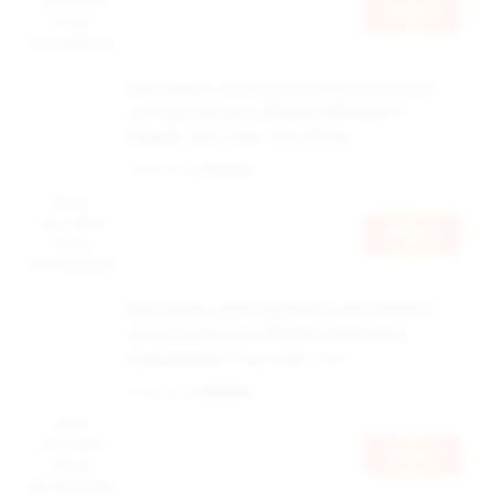
доступна
Войти
после
авторизации
Картридж к многоразовой электронной
системе, Модель BRUSKO MINICAN 4,
(синий), 3мл, упак. 1шт 0,8 Ом
Наличие:
в наличии
Цена
доступна
Войти
после
авторизации
Картридж к многоразовой электронной
системе, Модель BRUSKO MINICAN 3,
(оранжевый), 3 мл, упак. 1 шт
Наличие:
в наличии
Цена
доступна
Войти
после
авторизации