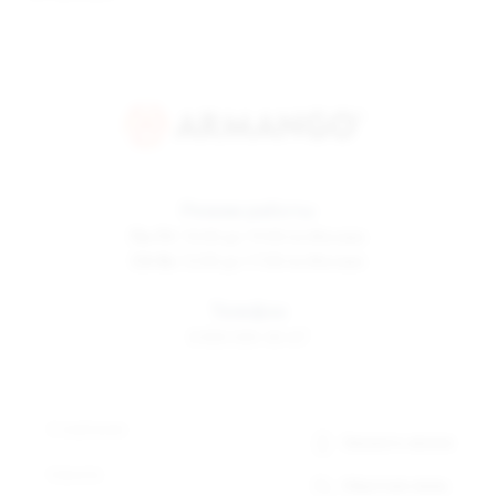
Режим работы
Пн-Пт
10:00 до 19:00 по Москве
Сб-Вс
12:00 до 17:00 по Москве
Телефон
8 800 500-30-67
О компании
Заказать звонок
Новости
Обратная связь