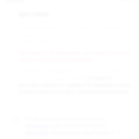
Модель
FLEXUS
Доставка
Доставка заказанных Вами товаров осуществляется во все
города России транспортными компаниями «СДЭК» и
«Деловые линии».
При заказе от 50 000 рублей - доставка за наш счёт,
любой транспортной компанией!!!
Доставка до терминала бесплатная. Заказы отправляются
с центрального склада в г. Самара.
Стоимость
доставки зависит от тарифов ТК. Примерные цены
можно уточнить на сайте транспортной компании.
Оптовые цены доступны только после
, либо после согласования с
регистрации
. Минимальная сумма заказа от 10
менеджером