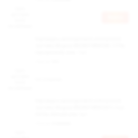
Цена
доступна
Войти
после
авторизации
Картридж к многоразовой электронной
системе, Модель BRUSKO MINICAN, 1.0 Ом,
(прозрачный), упак. 1 шт
Наличие:
Нет
Цена
доступна
Нет в наличии
после
авторизации
Картридж к многоразовой электронной
системе, Модель BRUSKO MINICAN 5, 3 мл,
0,8 Ом, (белый) упак.1шт
Наличие:
в наличии
Цена