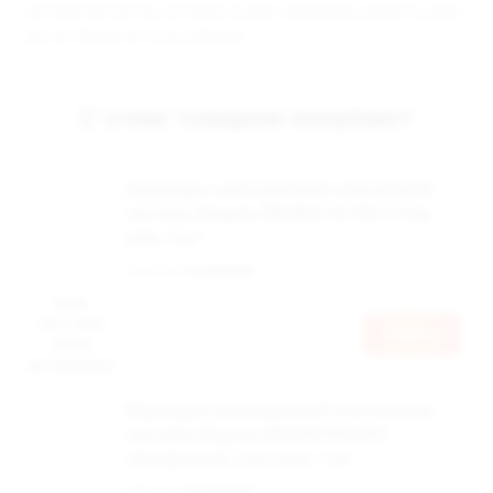
системе магнитов, которая не даёт картриджу выпасть даже
при активном использовании.
С этим товаром покупают
Картридж к многоразовой электронной
системе, Модель BRUSKO VILTER 1.0 Ом,
упак. 2 шт
Наличие:
в наличии
Цена
доступна
Войти
после
авторизации
Картридж к многоразовой электронной
системе, Модель BRUSKO FEELIN 2
(прозрачный), 3 мл, упак. 1 шт
Наличие:
в наличии