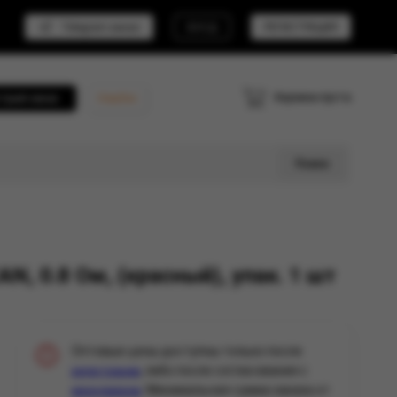
Telegram канал
ВХОД
РЕГИСТРАЦИЯ
Корзина пуста
трый заказ
Кешбэк
Поиск
, 0.8 Ом, (красный), упак. 1 шт
Оптовые цены доступны только после
, либо после согласования с
регистрации
. Минимальная сумма заказа от
менеджером