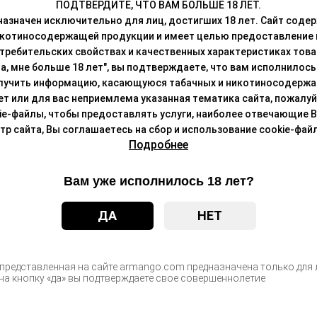
ПОДТВЕРДИТЕ, ЧТО ВАМ БОЛЬШЕ 18 ЛЕТ.
а BRUSKO MINICAN, представлен красочной палитрой, состоящей 
азначен исключительно для лиц, достигших 18 лет. Сайт сод
ставляющий 3 мл, обеспечивает комфортное использование в течени
икотиносодержащей продукции и имеет целью предоставление
требительских свойствах и качественных характеристиках това
а, мне больше 18 лет", вы подтверждаете, что вам исполнилось 
лучить информацию, касающуюся табачных и никотиносодержа
лет или для вас неприемлема указанная тематика сайта, пожалуйс
С этим товаром покупают
ie-файлы, чтобы предоставлять услуги, наиболее отвечающие 
 сайта, Вы соглашаетесь на сбор и использование cookie-файл
Подробнее
теме, Модель BRUSKO MINICAN, 1.0 Ом, (жёлтый),
Цен
Вам уже исполнилось 18 лет?
после а
ДА
НЕТ
еме, Модель BRUSKO MINICAN 5, 3 мл, 0,6 Ом,
Цен
после а
 представленная на сайте armango.com предназначена только для л
а кнопку «да» вы подтверждаете свое совершеннолетие
еме, Модель Angry Vape Fury Max,(оран)4.5мл, 0,6
Цен