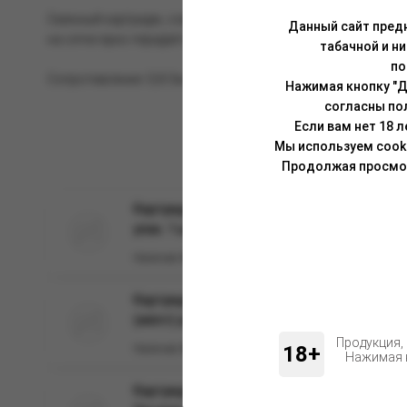
Сменный картридж, совместимый с устройствами семейств
Данный сайт предн
на сетке ярко передаёт ароматику, а объём картриджа, со
табачной и н
по
Сопротивление: 0,8 Ом.
Нажимая кнопку "Д
согласны по
Если вам нет 18 
Мы используем cook
Продолжая просмотр
Картридж к многоразовой электронной сис
упак. 1 шт
Наличие:
Нет
Картридж к многоразовой электронной сист
(жёлт) упак.1шт
Продукция,
18+
Наличие:
Нет
Нажимая н
Картридж к многоразовой электронной сист