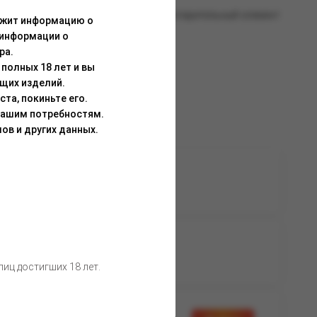
из множества уникальных цветов. Испарительный элемент
ержит информацию о
е всего дня.
 информации о
ра.
полных 18 лет и вы
щих изделий.
та, покиньте его.
Вашим потребностям.
ов и других данных.
а доступна
Нет в наличии
вторизации
а доступна
Нет в наличии
вторизации
иц достигших 18 лет.
а доступна