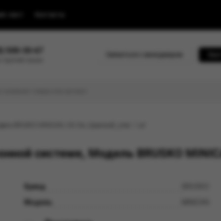
йс-лист
Контакты
0) 500-30-67
Связаться с менеджером
Быс
 горячей линии
дель BRUSKO MINICAN, 0.8 Ом, (красный), упак. 1 шт
нной системе, Модель BRUSKO MINICAN
Бренд
BRUSKO
Модель
MINICAN