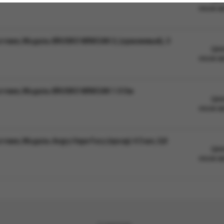
после а
теме, Модель BRUSKO MINICAN 3, (оранжевый), 3
Цен
после а
стеме, Модель BRUSKO MINICAN 1.0 Ом
Цен
после а
ме, Модель Angry Vape Fury (прозр) 4.5 мл, 0,8
Цен
после а