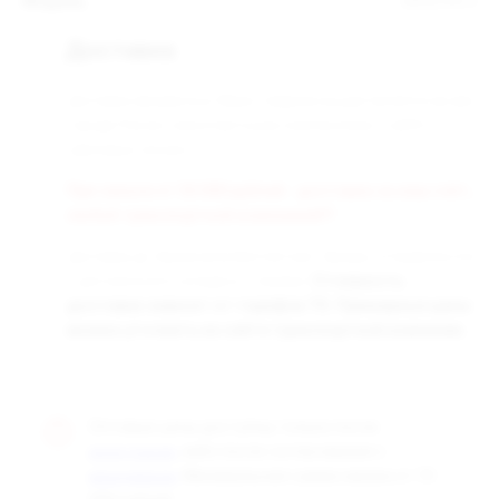
Модель
MINICAN 3
Доставка
Доставка заказанных Вами товаров осуществляется во все
города России транспортными компаниями «СДЭК» и
«Деловые линии».
При заказе от 50 000 рублей - доставка за наш счёт,
любой транспортной компанией!!!
Доставка до терминала бесплатная. Заказы отправляются
с центрального склада в г. Самара.
Стоимость
доставки зависит от тарифов ТК. Примерные цены
можно уточнить на сайте транспортной компании.
Оптовые цены доступны только после
, либо после согласования с
регистрации
. Минимальная сумма заказа от 10
менеджером