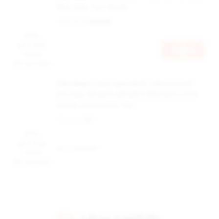
3мл, упак. 1шт 0,8 Ом
Наличие:
в наличии
Цена
доступна
Войти
после
авторизации
Картридж к многоразовой электронной
системе, Модель BRUSKO MINICAN 5, 3 мл,
0,6 Ом, (жёлт) упак.1шт
Наличие:
Нет
Цена
доступна
Нет в наличии
после
авторизации