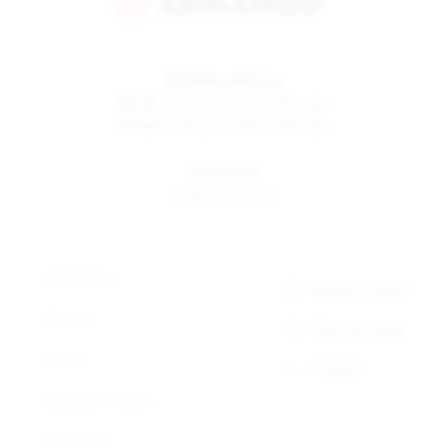
Режим работы
Пн-Пт
10:00 до 19:00 по Москве
Сб-Вс
12:00 до 17:00 по Москве
Телефон
8 800 500-30-67
О компании
Заказать звонок
Новости
Обратная связь
Статьи
Telegram
Доставка и оплата
Прайс-лист