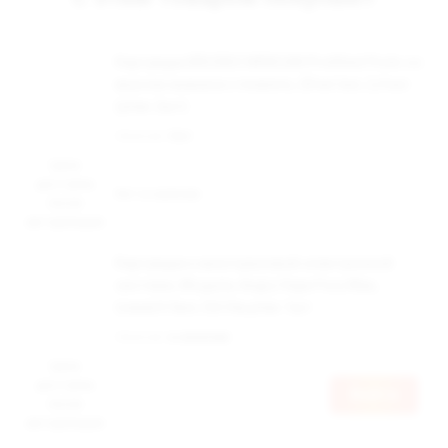
Картридж BRUSKO MINICAN Prefilled Pods со
вкусом ананаса с помело, 20 мг/мл, 2,4 мл
(упак.2шт)
Наличие:
Нет
Цена
доступна
Нет в наличии
после
авторизации
Картридж к многоразовой электронной
системе, Модель Angry Vape Fury Max,
(сини)4.5мл, 0,6 Ом,упак.1шт
Наличие:
в наличии
Цена
доступна
Войти
после
авторизации