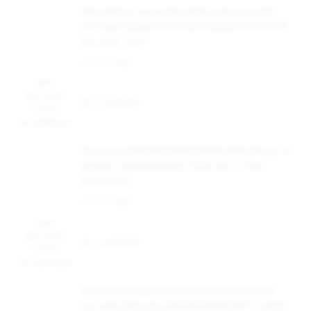
Картридж к многоразовой электронной
системе, Модель BRUSKO DABBLER NICE 0,8
Ом, упак. 2 шт
Наличие:
Нет
Цена
доступна
Нет в наличии
после
авторизации
Картридж BRUSKO MINICAN Prefilled Pods со
вкусом синей малины, 20 мг/мл, 2,4 мл
(упак.2шт)
Наличие:
Нет
Цена
доступна
Нет в наличии
после
авторизации
Картридж к многоразовой электронной
системе, Модель BRUSKO MINICAN 4, (чёрн),