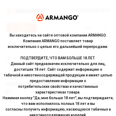
8 (800) 500-30-67
Меню
Вход
Вы находитесь на сайте оптовой компании ARMANGO.
Компания ARMANGO поставляет товар
исключительно с целью его дальнейшей перепродажи.
ПОДТВЕРДИТЕ, ЧТО ВАМ БОЛЬШЕ 18 ЛЕТ.
Главная
/
Каталог
/ Картридж к многоразовой электронной системе,
Модель BRUSKO MINICAN 3, упак.1 шт
Данный сайт предназначен исключительно для лиц,
достигших 18 лет. Сайт содержит информацию о
табачной и никотиносодержащей продукции и имеет целью
Картридж к многоразовой электронной
предоставление информации о
системе, Модель BRUSKO MINICAN 3, упак.1
потребительских свойствах и качественных
шт
характеристиках товара.
Нажимая кнопку "Да, мне больше 18 лет", вы подтверждаете,
что вам исполнилось полных 18 лет и вы
согласны получить информацию, касающуюся табачных и
никотиносодержащих изделий.