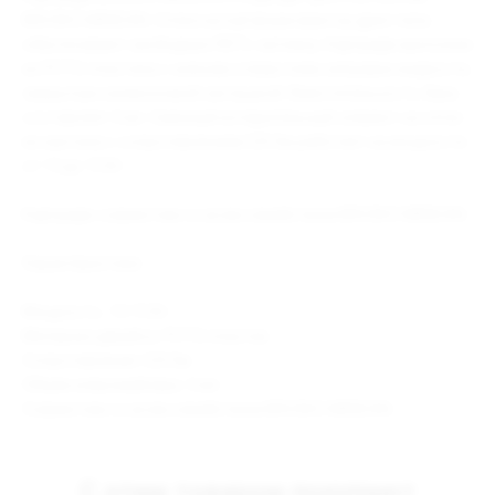
BRUSKO MINIСAN. Сплюснутый форм-фактор дрип-типа
обеспечивает свободную RDTL-затяжку. Картридж выполнен
из PСTG-пластика с нижнем отверстием заправки жидкости,
закрытым силиконовой заглушкой. Вместительность бака
составляет 3 мл. Сменный испарительный элемент на сетке
из кантала с сопротивлением 0,8 Ом работает на мощности
от 13 до 15 Вт.
Картридж совместим со всем семейством BRUSKO MINICAN.
Характеристики:
Мощность: 13-15 Вт.
Материал девайса: PСTG-пластик.
Сопротивление: 0,8 Ом.
Объём клиромайзера: 3 мл.
Совместим со всем семейством BRUSKO MINIСAN.
С этим товаром покупают