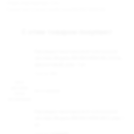
Объём клиромайзера: 3 мл.
Совместим со всем семейством BRUSKO MINIСAN.
С этим товаром покупают
Картридж к многоразовой электронной
системе, Модель BRUSKO MINICAN, 0.8 Ом,
(фиолетовый), упак. 1 шт
Наличие:
Нет
Цена
доступна
Нет в наличии
после
авторизации
Картридж к многоразовой электронной
системе, Модель BRUSKO MINICAN 3, упак.1
шт
Наличие:
в наличии