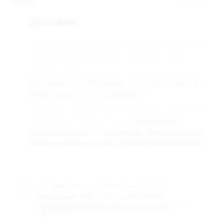
Модель
MINICAN 4
Доставка
Доставка заказанных Вами товаров осуществляется во все
города России транспортными компаниями «СДЭК» и
«Деловые линии».
При заказе от 50 000 рублей - доставка за наш счёт,
любой транспортной компанией!!!
Доставка до терминала бесплатная. Заказы отправляются
с центрального склада в г. Самара.
Стоимость
доставки зависит от тарифов ТК. Примерные цены
можно уточнить на сайте транспортной компании.
Оптовые цены доступны только после
, либо после согласования с
регистрации
. Минимальная сумма заказа от 10
менеджером