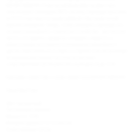
BRUSKO MINIСAN. Сплюснутый форм-фактор дрип-типа
обеспечивает свободную RDTL-затяжку. Картридж выполнен
из PСTG-пластика и оснащён удобной и быстродступной
верхней заправкой. Теперь, чтобы заправить картридж, его
не нужно разъединять с корпусом устройства – достаточно
просто отсоединить мундштук, заправить жидкость и
вернуть мундштук в нужное положение до характерного
щелчка. Вместительность бака составляет 3 мл. Встроенный
испарительный элемент на сетке из кантала с
сопротивлением 0,8 Ом работает на мощности до 15 Вт.
Картридж совместим со всем семейством BRUSKO MINICAN.
Характеристики:
Цвет: прозрачный.
Тип заправки: верхняя.
Мощность: 15 Вт.
Материал девайса: PСTG-пластик.
Сопротивление: 0,8 Ом.