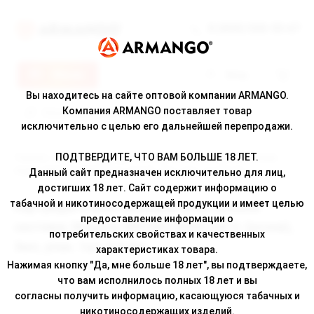
8 (800) 500-30-67
Меню
Вход
Вы находитесь на сайте оптовой компании ARMANGO.
Компания ARMANGO поставляет товар
исключительно с целью его дальнейшей перепродажи.
ПОДТВЕРДИТЕ, ЧТО ВАМ БОЛЬШЕ 18 ЛЕТ.
Главная
/
Каталог
/ Картридж к многоразовой электронной системе,
Модель BRUSKO MINICAN 4, (розов), 3мл, упак. 1шт 0,8 Ом
Данный сайт предназначен исключительно для лиц,
достигших 18 лет. Сайт содержит информацию о
табачной и никотиносодержащей продукции и имеет целью
Картридж к многоразовой электронной
предоставление информации о
системе, Модель BRUSKO MINICAN 4, (розов),
потребительских свойствах и качественных
3мл, упак. 1шт 0,8 Ом
характеристиках товара.
Нажимая кнопку "Да, мне больше 18 лет", вы подтверждаете,
что вам исполнилось полных 18 лет и вы
согласны получить информацию, касающуюся табачных и
никотиносодержащих изделий.