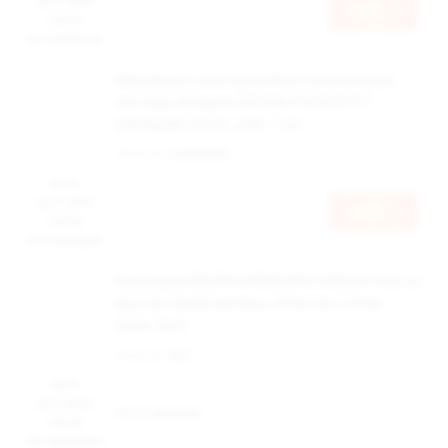
доступна
Войти
после
авторизации
Картридж к многоразовой электронной
системе, Модель BRUSKO FLEXUS FIT
(зелёный) 3,5 мл, упак. 1 шт
Наличие:
в наличии
Цена
доступна
Войти
после
авторизации
Картридж BRUSKO MINICAN Prefilled Pods со
вкусом синей малины, 20 мг/мл, 2,4 мл
(упак.2шт)
Наличие:
Нет
Цена
доступна
Нет в наличии
после
авторизации