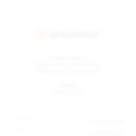
Режим работы
Пн-Пт
10:00 до 19:00 по Москве
Сб-Вс
12:00 до 17:00 по Москве
Телефон
8 800 500-30-67
О компании
Заказать звонок
Новости
Обратная связь