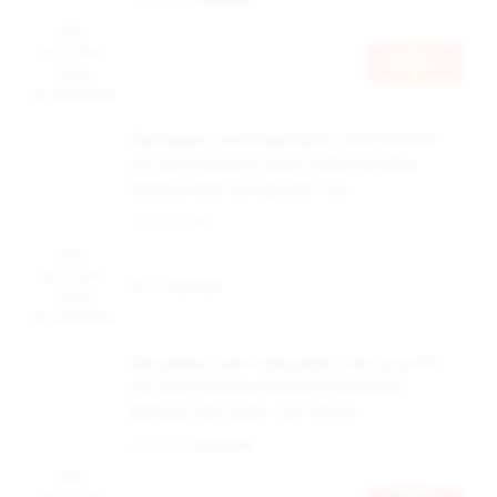
Цена
доступна
Войти
после
авторизации
Картридж к многоразовой электронной
системе, Модель Angry Vape Fury Max,
(белы)4.5мл, 0,6 Ом,упак.1шт
Наличие:
Нет
Цена
доступна
Нет в наличии
после
авторизации
Картридж к многоразовой электронной
системе, Модель BRUSKO MINICAN 4,
(белый), 3мл, упак. 1шт 0,8 Ом
Наличие:
в наличии
Цена