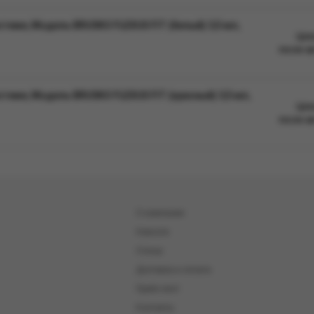
теме, Модель BRUSKO FLEXUS FIT (белый) 3,5 мл,
Цен
после а
теме, Модель BRUSKO FLEXUS FIT (красный) 3,5 мл,
Цен
после а
О компании
Новости
Статьи
Доставка и оплата
Прайс-лист
Контакты