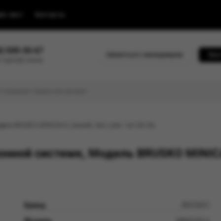
йс-лист
Контакты
0) 500-30-67
Связаться с менеджером
Быс
 горячей линии
дель BRUSKO MINICAN 4, (синий), 3мл, упак. 1шт 0,8 Ом
нной системе, Модель BRUSKO MINICAN 
Бренд
BRUSKO
Модель
MINICAN 4