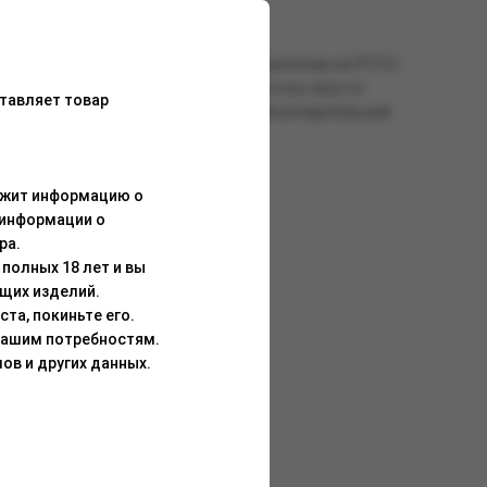
свободную RDTL-затяжку. Картридж выполнен из PСTG-
инять с корпусом устройства – достаточно просто
тавляет товар
сть бака составляет 3 мл. Встроенный испарительный
ержит информацию о
 информации о
ра.
полных 18 лет и вы
щих изделий.
та, покиньте его.
Вашим потребностям.
ов и других данных.