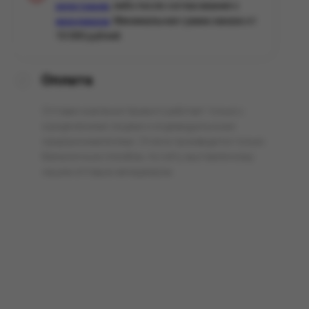
, либо после согласования с
регистрации
. Минимальная сумма заказа от
менеджером
10 000 рублей.
Оплата
Оптовая компания Арманго работает только с
юридическими лицами и индивидуальными
предпринимателями. Оплата производится только
безналичным способом, по счёту выставленному
нашим оптовым менеджером.