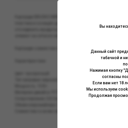
Картридж BRUSKO MINIСAN 4 подходит для POD-систем BR
пластика и оснащён удобной и быстродступной верхней за
Вы находитес
отсоединить мундштук, заправить жидкость и вернуть мун
элемент на сетке из кантала с сопротивлением 0,8 Ом рабо
Картридж совместим со всем семейством BRUSKO MINICA
Данный сайт предн
табачной и н
Характеристики:
по
Нажимая кнопку "Д
Цвет: прозрачный.
согласны по
Тип заправки: верхняя.
Если вам нет 18 
Мощность: 15 Вт.
Мы используем cook
Материал девайса: PСTG-пластик.
Продолжая просмотр
Сопротивление: 0,8 Ом.
Объём клиромайзера: 3 мл.
Совместим со всем семейством BRUSKO MINIСAN.