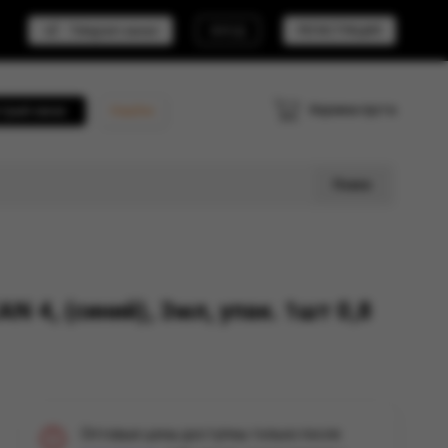
Telegram канал
ВХОД
РЕГИСТРАЦИЯ
Корзина пуста
трый заказ
Кешбэк
Поиск
4, (синий), 3мл, упак. 1шт 0,8
Оптовые цены доступны только после