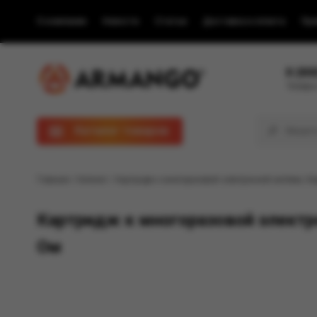
О компании
Новости
Статьи
Доставка и оплата
Пра
8 (80
Телефон
Каталог товаров
Главная
/
Каталог
/ Картридж к многоразовой электронной системе, Мо
Картридж к многоразовой электро
Ом