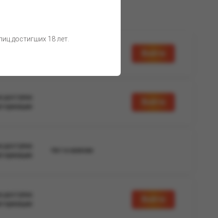
иц достигших 18 лет.
а доступна
Войти
вторизации
а доступна
Войти
вторизации
а доступна
Нет в наличии
вторизации
а доступна
Войти
вторизации