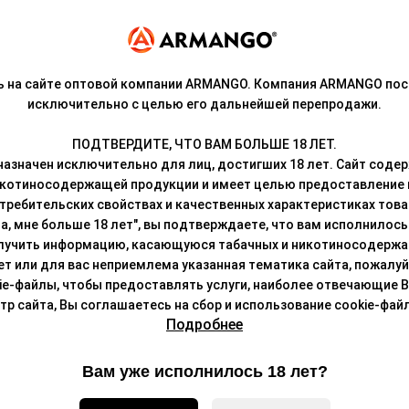
USKO MINIСAN. Сплюснутый форм-фактор дрип-типа обеспечивает 
правкой. Теперь, чтобы заправить картридж, его не нужно разъед
ь на сайте оптовой компании ARMANGO. Компания ARMANGO пос
дштук в нужное положение до характерного щелчка. Вместительно
исключительно с целью его дальнейшей перепродажи.
тает на мощности до 15 Вт.
ПОДТВЕРДИТЕ, ЧТО ВАМ БОЛЬШЕ 18 ЛЕТ.
N.
азначен исключительно для лиц, достигших 18 лет. Сайт сод
икотиносодержащей продукции и имеет целью предоставление
требительских свойствах и качественных характеристиках това
а, мне больше 18 лет", вы подтверждаете, что вам исполнилось 
лучить информацию, касающуюся табачных и никотиносодержа
лет или для вас неприемлема указанная тематика сайта, пожалуйс
ie-файлы, чтобы предоставлять услуги, наиболее отвечающие 
 сайта, Вы соглашаетесь на сбор и использование cookie-файл
Подробнее
Вам уже исполнилось 18 лет?