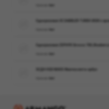
Наличие:
Нет
Одноразовая ЭС DABBLER TURBO 8500 с аром
Наличие:
Нет
Одноразовая ZEPHYR Sirocco 700, Blueberry
Наличие:
Нет
ЭСДН HQD MAXX Жвачка мята-арбуз
Наличие:
Нет