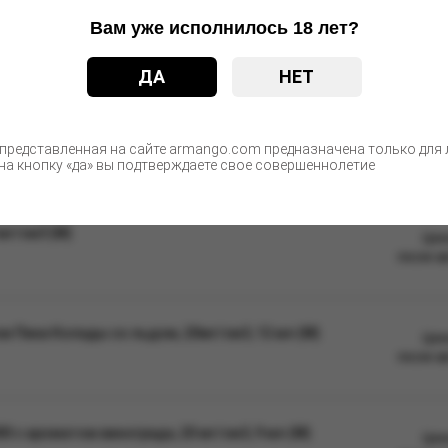
Вам уже исполнилось 18 лет?
ДА
НЕТ
С этим товаром покупают
 представленная на сайте armango.com предназначена только для л
а кнопку «да» вы подтверждаете свое совершеннолетие
 мг/см3 (М)
Цен
после а
м Пина Колады со льдом, 20мг/см3, 12 мл (М)
Цен
после а
с ароматом винограда, 20 мг/см3, 9 мл (М)
Цен