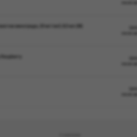
после а
атом винограда, 20 мг/см3, 8,5 мл (М)
Цен
после а
 Raspberry
Цен
после а
Цен
после а
О компании