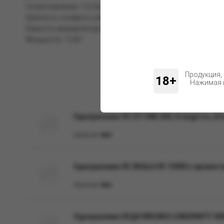
Сопротивление: 1,0 Ом.
Крепость солевого никотина: 20 мг/мл.
Ёмкость аккумулятора: 500 мАч.
Мощность: 12 Вт.
Продукция,
18+
Нажимая н
Одноразовая ЭС IZY ONE 600, Orange Ice, 20
Наличие:
Нет
Одноразовая ЭС SKALA ICE 12000 с аромато
Наличие:
Нет
Одноразовая ЭСДН BRUSKO LONGPARTY 5000 