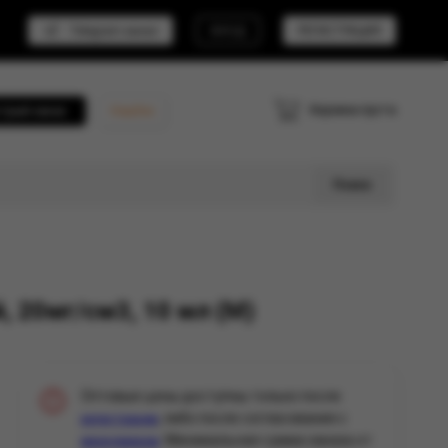
Telegram канал
ВХОД
РЕГИСТРАЦИЯ
Корзина пуста
трый заказ
Кешбэк
Поиск
 20мг/см3, 10 мл (М)
Оптовые цены доступны только после
, либо после согласования с
регистрации
. Минимальная сумма заказа от
менеджером