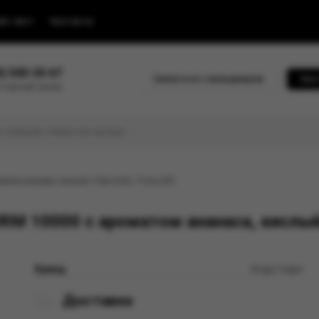
йс-лист
Контакты
0) 500-30-67
Связаться с менеджером
Быс
 горячей линии
том ананаса, кислый, 20мг/см3, 10 мл (М)
M 10000 с ароматом ананаса, кислый,
Бренд
Angry Vape
Доставка