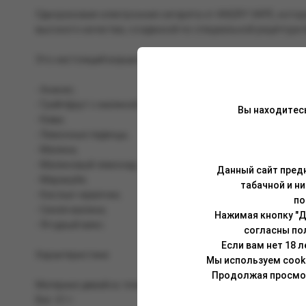
Одноразовая электронная сигарета от ANGRY VAPE, котор
высокого качества, созданной по специальной рецептуре 
Это настоящий взрыв вкусовых рецепторов, потому что л
- Ананас;
- Грейпфрут с малиной;
Вы находитес
- Киви;
- Лимонные леденцы;
- Малина;
- Малиновый лимонад;
Данный сайт предн
- Маракуйя;
табачной и н
- Кислые червячки;
по
- Синяя малина;
Нажимая кнопку "Д
- Ягодный микс.
согласны по
Если вам нет 18 
Характеристики
Мы используем cook
Продолжая просмотр
Материал девайса: пластик.
Вес: 61 г.