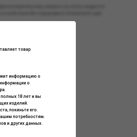
аря испарительному элементу на сетке и жидкости
устройством без подзарядки в течение всего дня.
тавляет товар
ержит информацию о
 информации о
ра.
полных 18 лет и вы
щих изделий.
та, покиньте его.
Вашим потребностям.
ов и других данных.