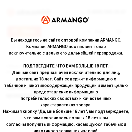
8 (800) 500-30-67
Меню
Вход
Вы находитесь на сайте оптовой компании ARMANGO.
Компания ARMANGO поставляет товар
исключительно с целью его дальнейшей перепродажи.
ПОДТВЕРДИТЕ, ЧТО ВАМ БОЛЬШЕ 18 ЛЕТ.
Главная
/
Каталог
/ Одноразовая ЭС BRUSKO LONGPARTY 9000 с
ароматом дыни, 20мг/см3, 9 мл (М)
Данный сайт предназначен исключительно для лиц,
достигших 18 лет. Сайт содержит информацию о
табачной и никотиносодержащей продукции и имеет целью
Одноразовая ЭС BRUSKO LONGPARTY 9000 с
предоставление информации о
ароматом дыни, 20мг/см3, 9 мл (М)
потребительских свойствах и качественных
характеристиках товара.
Нажимая кнопку "Да, мне больше 18 лет", вы подтверждаете,
что вам исполнилось полных 18 лет и вы
согласны получить информацию, касающуюся табачных и
никотиносодержащих изделий.