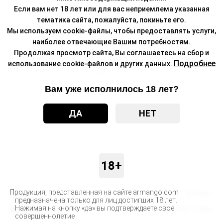
Если вам нет 18 лет или для вас неприемлема указанная
тематика сайта, пожалуйста, покиньте его.
Мы используем cookie-файлы, чтобы предоставлять услуги,
наиболее отвечающие Вашим потребностям.
Продолжая просмотр сайта, Вы соглашаетесь на сбор и
Подробнее
использование cookie-файлов и других данных.
Вам уже исполнилось 18 лет?
ДА
НЕТ
18+
Продукция, представленная на сайте armango.com
Бренд
BRUSKO
предназначена только для лиц достигших 18 лет.
Нажимая на кнопку «да» вы подтверждаете свое
Модель
LONGPARTY 9000
совершеннолетие