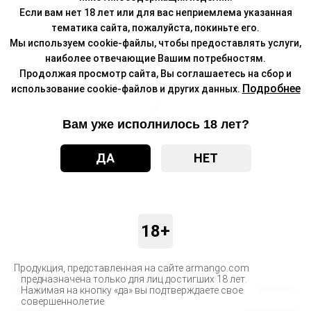
Если вам нет 18 лет или для вас неприемлема указанная
тематика сайта, пожалуйста, покиньте его.
Мы используем cookie-файлы, чтобы предоставлять услуги,
наиболее отвечающие Вашим потребностям.
Продолжая просмотр сайта, Вы соглашаетесь на сбор и
Подробнее
использование cookie-файлов и других данных.
Вам уже исполнилось 18 лет?
ДА
НЕТ
18+
Продукция, представленная на сайте armango.com
предназначена только для лиц достигших 18 лет.
Бренд
BRUSKO
Нажимая на кнопку «да» вы подтверждаете свое
совершеннолетие