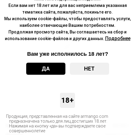
Если вам нет 18 лет или для вас неприемлема указанная
тематика сайта, пожалуйста, покиньте его.
Мы используем cookie-файлы, чтобы предоставлять услуги,
наиболее отвечающие Вашим потребностям.
Продолжая просмотр сайта, Вы соглашаетесь на сбор и
Подробнее
использование cookie-файлов и других данных.
Вам уже исполнилось 18 лет?
ДА
НЕТ
18+
Продукция, представленная на сайте armango.com
предназначена только для лиц достигших 18 лет.
Бренд
BRUSKO
Нажимая на кнопку «да» вы подтверждаете свое
совершеннолетие