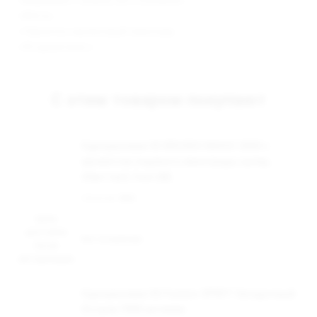
- «Маракуйя с ананасом и клюквой»;
- «Мята»;
- «Чернично-малиновый лимонад»;
- «Ягодный микс».
С этим товаром покупают
Одноразовая ЭС BRUSKO MAGIC 3000 с
ароматом ледяного винограда, кулер,
20мг/см3, 3 мл (М)
Наличие:
Нет
Цена
доступна
Нет в наличии
после
авторизации
Одноразовая ЭС Fummo SPIRIT Загадочный
Остров 7000 затяжек