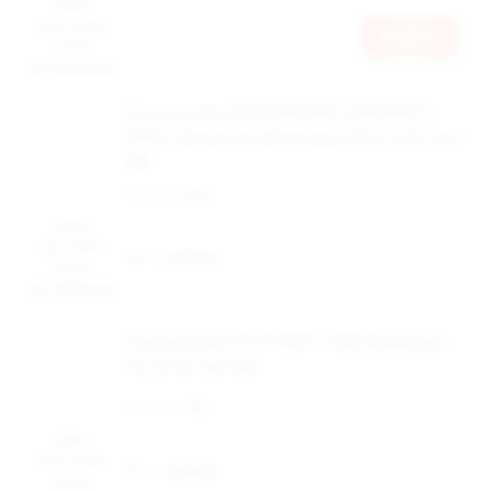
Цена
доступна
Войти
после
авторизации
Одноразовая ЭСДН BRUSKO LONGPARTY
5000 с ароматом винограда, 20 мг/см3, 9 мл
(М)
Наличие:
Нет
Цена
доступна
Нет в наличии
после
авторизации
Одноразовая ЭС IZY NEXT 1500, Bubblegum
Ice, 20 мг/см3 (М)
Наличие:
Нет
Цена
доступна
Нет в наличии
после