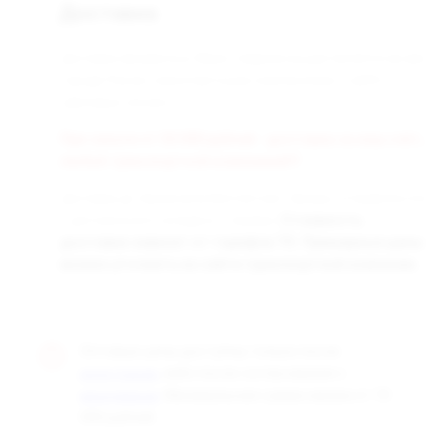
Доставка
Доставка заказанных Вами товаров осуществляется во все
города России транспортными компаниями «СДЭК» и
«Деловые линии».
При заказе от 50 000 рублей - доставка за наш счёт,
любой транспортной компанией!!!
Доставка до терминала бесплатная. Заказы отправляются
с центрального склада в г. Самара.
Стоимость
доставки зависит от тарифов ТК. Примерные цены
можно уточнить на сайте транспортной компании.
Оптовые цены доступны только после
, либо после согласования с
регистрации
. Минимальная сумма заказа от 10
менеджером
000 рублей.