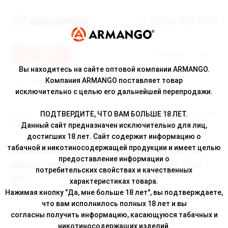
8 (800) 500-30-67
Меню
Вход
Вы находитесь на сайте оптовой компании ARMANGO.
Компания ARMANGO поставляет товар
исключительно с целью его дальнейшей перепродажи.
ПОДТВЕРДИТЕ, ЧТО ВАМ БОЛЬШЕ 18 ЛЕТ.
Главная
/
Каталог
/ Одноразовая ЭС DABBLER 1500 с ароматом арбуза с
манго и персиком, 20 мг/см3, 3 мл (М)
Данный сайт предназначен исключительно для лиц,
достигших 18 лет. Сайт содержит информацию о
табачной и никотиносодержащей продукции и имеет целью
Одноразовая ЭС DABBLER 1500 с ароматом
предоставление информации о
арбуза с манго и персиком, 20 мг/см3, 3 мл
потребительских свойствах и качественных
(М)
характеристиках товара.
Нажимая кнопку "Да, мне больше 18 лет", вы подтверждаете,
что вам исполнилось полных 18 лет и вы
согласны получить информацию, касающуюся табачных и
никотиносодержащих изделий.