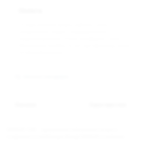
Оплата
Оптовая компания Арманго работает только с
юридическими лицами и индивидуальными
предпринимателями. Оплата производится только
безналичным способом, по счёту выставленному нашим
оптовым менеджером.
Связаться с менеджером
Описание
Характеристики
DABBLER 1500 – одноразовая электронная сигарета,
созданная в коллаборации бренда DABBLER и компании