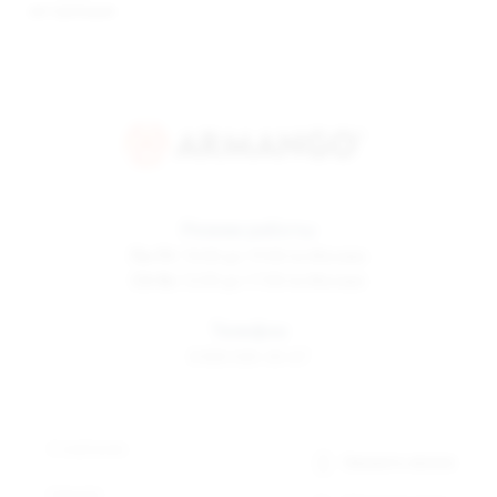
авторизации
Режим работы
Пн-Пт
10:00 до 19:00 по Москве
Сб-Вс
12:00 до 17:00 по Москве
Телефон
8 800 500-30-67
О компании
Заказать звонок
Новости