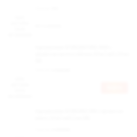
Наличие:
Нет
Цена
доступна
Нет в наличии
после
авторизации
Одноразовая ЭС BRUSKO NRG 4000 с
ароматом кислого яблока, 20 мг/см3, 3,3 мл
(М)
Наличие:
в наличии
Цена
доступна
Войти
после
авторизации
Одноразовая ЭС BRUSKO VINI с ароматом
манго, 20 мг/см3, 2 мл (М)
Наличие:
в наличии