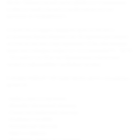
Nevoks. Прямоугольный корпус девайса со сглаженными
углами, который отличается своей компактностью,
выполнен из поликарбоната.
Устройство оснащено аккумулятором на 550 мАч и
встроенным баком объёмом 3 мл. Испарительный элемент
на сетке из кантала сопротивлением 1,0 Ом, обеспечивает
яркую вкусопередачу жидкости с соотношением PG – 50/VG
– 50 и крепостью 20 мг/мл. Одноразовая электронная
сигарета подразумевает свободную затяжку.
В линейке DABBLER 1500 представлено десять насыщенных
ароматов:
- «Арбуз с манго и персиком»;
- «Вишнёво-персиковый лимонад»;
- «Гранатово-ежевичный лимонад»;
- «Клубника с питайей»;
- «Клюквенный лимонад»;
- «Манго с лаймом»;