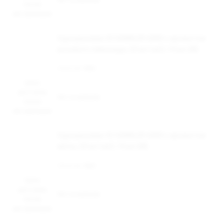
после
авторизации
Одноразовая ЭС DABBLER 6000 с ароматом
розового лимонада, 20 мг/см3, 14 мл (М)
Наличие:
Нет
Цена
доступна
Нет в наличии
после
авторизации
Одноразовая ЭС DABBLER 6000 с ароматом
мяты, 20 мг/см3, 14 мл (М)
Наличие:
Нет
Цена
доступна
Нет в наличии
после
авторизации