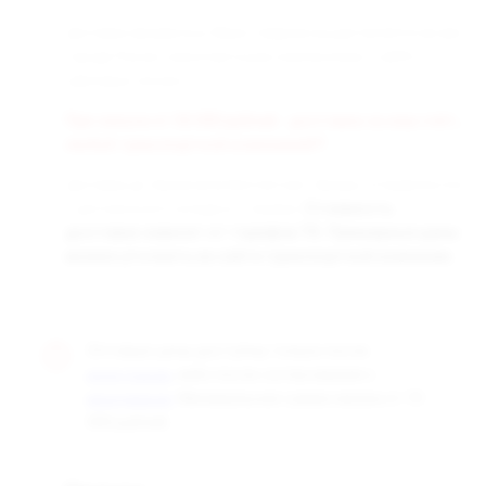
Доставка заказанных Вами товаров осуществляется во все
города России транспортными компаниями «СДЭК» и
«Деловые линии».
При заказе от 50 000 рублей - доставка за наш счёт,
любой транспортной компанией!!!
Доставка до терминала бесплатная. Заказы отправляются
с центрального склада в г. Самара.
Стоимость
доставки зависит от тарифов ТК. Примерные цены
можно уточнить на сайте транспортной компании.
Оптовые цены доступны только после
, либо после согласования с
регистрации
. Минимальная сумма заказа от 10
менеджером
000 рублей.