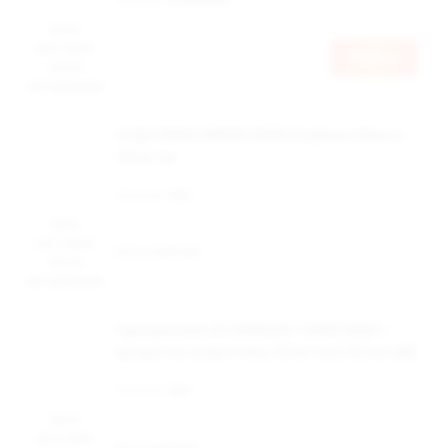
Цена
доступна
Войти
после
авторизации
ОСДН WAKA SMASH 6000, Клубника Манго,
18 мг/см
Наличие:
Нет
Цена
доступна
Нет в наличии
после
авторизации
Одноразовая ЭС DABBLER TURBO 8500 с
ароматом энергетика, 20 мг/см3, 8,5 мл (М)
Наличие:
Нет
Цена
доступна
Нет в наличии