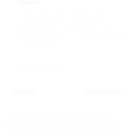
Оплата
Оптовая компания Арманго работает только с
юридическими лицами и индивидуальными
предпринимателями. Оплата производится только
безналичным способом, по счёту выставленному нашим
оптовым менеджером.
Связаться с менеджером
Описание
Характеристики
DABBLER 1500 – одноразовая электронная сигарета,
созданная в коллаборации бренда DABBLER и компании
Nevoks. Прямоугольный корпус девайса со сглаженными