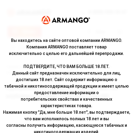
8 (800) 500-30-67
Меню
Вход
Вы находитесь на сайте оптовой компании ARMANGO.
Компания ARMANGO поставляет товар
исключительно с целью его дальнейшей перепродажи.
ПОДТВЕРДИТЕ, ЧТО ВАМ БОЛЬШЕ 18 ЛЕТ.
Главная
/
Каталог
/ Одноразовая ЭС DABBLER 1500 с ароматом
клубники с питайей, 20 мг/см3, 3 мл (М)
Данный сайт предназначен исключительно для лиц,
достигших 18 лет. Сайт содержит информацию о
табачной и никотиносодержащей продукции и имеет целью
Одноразовая ЭС DABBLER 1500 с ароматом
предоставление информации о
клубники с питайей, 20 мг/см3, 3 мл (М)
потребительских свойствах и качественных
характеристиках товара.
Нажимая кнопку "Да, мне больше 18 лет", вы подтверждаете,
что вам исполнилось полных 18 лет и вы
согласны получить информацию, касающуюся табачных и
никотиносодержащих изделий.