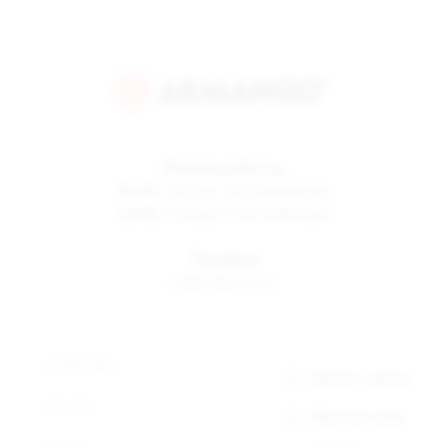
Режим работы
Пн-Пт
10:00 до 19:00 по Москве
Сб-Вс
12:00 до 17:00 по Москве
Телефон
8 800 500-30-67
О компании
Заказать звонок
Новости
Обратная связь