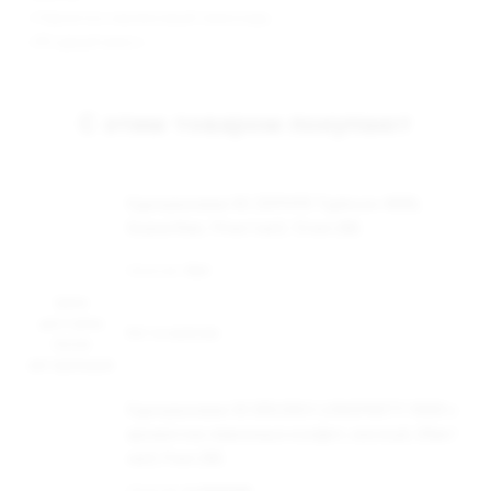
- «Чернично-малиновый лимонад»;
- «Ягодный микс».
С этим товаром покупают
Одноразовая ЭС ZEPHYR Typhoon 4000,
Guava Kiwi, 19 мг/см3, 12 мл (М)
Наличие:
Нет
Цена
доступна
Нет в наличии
после
авторизации
Одноразовая ЭС BRUSKO LONGPARTY 9000 с
ароматом лимонных конфет, кислый, 20мг/
см3, 9 мл (М)
Наличие:
в наличии