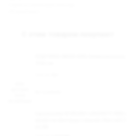
- «Чернично-малиновый лимонад»;
- «Ягодный микс».
С этим товаром покупают
ОСДН WAKA SMASH 6000, Ежевичная волна,
18 мг/см
Наличие:
Нет
Цена
доступна
Нет в наличии
после
авторизации
Одноразовая ЭС BRUSKO LONGPARTY 9000 с
ароматом винограда с вишней, 20мг/см3, 9
мл (М)
Наличие:
в наличии