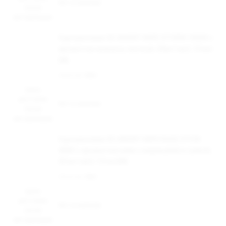
Нет в наличии
после
авторизации
Одноразовая ЭС ANGRY VAPE STORM 10000 с
ароматом ананаса, кислый, 20мг/см3, 10 мл
(М)
Наличие:
Нет
Цена
доступна
Нет в наличии
после
авторизации
Одноразовая ЭС ANGRY VAPE RAGE STICK
4000 c ароматом киви с маракуйей и гуавой,
20 мг/см3, 7,5 мл(М)
Наличие:
Нет
Цена
доступна
Нет в наличии
после
авторизации