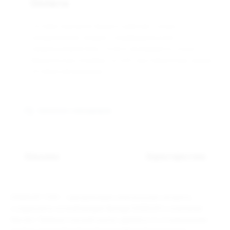
Оплата
Оптовая компания Арманго работает только с
юридическими лицами и индивидуальными
предпринимателями. Оплата производится только
безналичным способом, по счёту выставленному нашим
оптовым менеджером.
Связаться с менеджером
Описание
Характеристики
DABBLER 1500 – одноразовая электронная сигарета,
созданная в коллаборации бренда DABBLER и компании
Nevoks. Прямоугольный корпус девайса со сглаженными