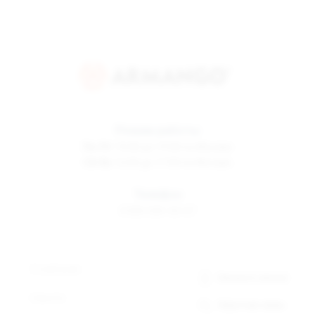
Режим работы
Пн-Пт
10:00 до 19:00 по Москве
Сб-Вс
12:00 до 17:00 по Москве
Телефон
8 800 500-30-67
О компании
Заказать звонок
Новости
Обратная связь