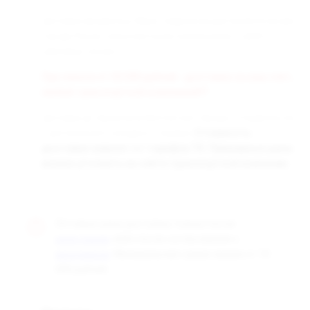
Доставка заказанных Вами товаров осуществляется во все
города России транспортными компаниями «СДЭК» и
«Деловые линии».
При заказе от 50 000 рублей - доставка за наш счёт,
любой транспортной компанией!!!
Доставка до терминала бесплатная. Заказы отправляются
с центрального склада в г. Самара.
Стоимость
доставки зависит от тарифов ТК. Примерные цены
можно уточнить на сайте транспортной компании.
Оптовые цены доступны только после
, либо после согласования с
регистрации
. Минимальная сумма заказа от 10
менеджером
000 рублей.