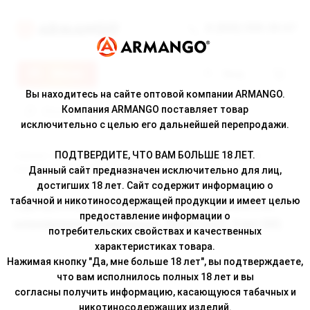
8 (800) 500-30-67
Меню
Вход
Вы находитесь на сайте оптовой компании ARMANGO.
Компания ARMANGO поставляет товар
исключительно с целью его дальнейшей перепродажи.
ПОДТВЕРДИТЕ, ЧТО ВАМ БОЛЬШЕ 18 ЛЕТ.
Главная
/
Каталог
/ Одноразовая ЭС DABBLER 1500 с ароматом
клюквенного лимонада, 20 мг/см3, 3 мл (М)
Данный сайт предназначен исключительно для лиц,
достигших 18 лет. Сайт содержит информацию о
табачной и никотиносодержащей продукции и имеет целью
Одноразовая ЭС DABBLER 1500 с ароматом
предоставление информации о
клюквенного лимонада, 20 мг/см3, 3 мл (М)
потребительских свойствах и качественных
характеристиках товара.
Нажимая кнопку "Да, мне больше 18 лет", вы подтверждаете,
что вам исполнилось полных 18 лет и вы
согласны получить информацию, касающуюся табачных и
никотиносодержащих изделий.