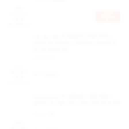
Цена
доступна
Войти
после
авторизации
Одноразовая ЭС DABBLER TURBO 8500 с
ароматом персика с лимоном, кислый, 20
мг/см3, 8,5 мл (М)
Наличие:
Нет
Цена
доступна
Нет в наличии
после
авторизации
Одноразовая ЭС DABBLER TURBO 8500 с
ароматом энергетика, 20 мг/см3, 8,5 мл (М)
Наличие:
Нет
Цена
доступна