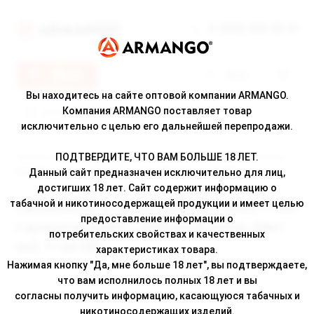
8 (800) 500-30-67
Меню
Вход
Вы находитесь на сайте оптовой компании ARMANGO.
Компания ARMANGO поставляет товар
исключительно с целью его дальнейшей перепродажи.
ПОДТВЕРДИТЕ, ЧТО ВАМ БОЛЬШЕ 18 ЛЕТ.
Главная
/
Каталог
/ Одноразовая ЭС MONSTERVAPOR SPACE 11000 с
ароматом манго с клубникой, кулер, 20мг/см3, 11 мл (М)
Данный сайт предназначен исключительно для лиц,
достигших 18 лет. Сайт содержит информацию о
табачной и никотиносодержащей продукции и имеет целью
Одноразовая ЭС MONSTERVAPOR SPACE 11000
предоставление информации о
с ароматом манго с клубникой, кулер, 20мг/
потребительских свойствах и качественных
см3, 11 мл (М)
характеристиках товара.
Нажимая кнопку "Да, мне больше 18 лет", вы подтверждаете,
что вам исполнилось полных 18 лет и вы
согласны получить информацию, касающуюся табачных и
никотиносодержащих изделий.