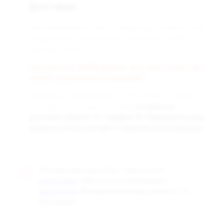
Доставка
Доставка заказанных Вами товаров осуществляется во все
города России транспортными компаниями «СДЭК» и
«Деловые линии».
При заказе от 50 000 рублей - доставка за наш счёт,
любой транспортной компанией!!!
Доставка до терминала бесплатная. Заказы отправляются
с центрального склада в г. Самара.
Стоимость
доставки зависит от тарифов ТК. Примерные цены
можно уточнить на сайте транспортной компании.
Оптовые цены доступны только после
, либо после согласования с
регистрации
. Минимальная сумма заказа от 10
менеджером
000 рублей.