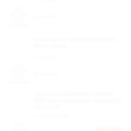
Цена
доступна
Нет в наличии
после
авторизации
Одноразовая ЭС QAMI SAN 2500 Ледяная
Малина и Вишня
Наличие:
Нет
Цена
доступна
Нет в наличии
после
авторизации
Одноразовая ЭСДН BRUSKO LONGPARTY
6000 с ароматом винограда с вишней, 20 мг/
см3, 6 мл (М)
Наличие:
в наличии
Цена
доступна