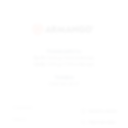
Режим работы
Пн-Пт
10:00 до 19:00 по Москве
Сб-Вс
12:00 до 17:00 по Москве
Телефон
8 800 500-30-67
О компании
Заказать звонок
Новости
Обратная связь