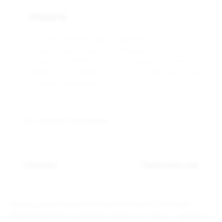
Оплата
Оптовая компания Арманго работает только с
юридическими лицами и индивидуальными
предпринимателями. Оплата производится только
безналичным способом, по счёту выставленному нашим
оптовым менеджером.
Связаться с менеджером
Описание
Характеристики
Первая одноразовая электронная сигарета от бренда
MONSTERVAPOR, созданная совместно с Aspire — одной из