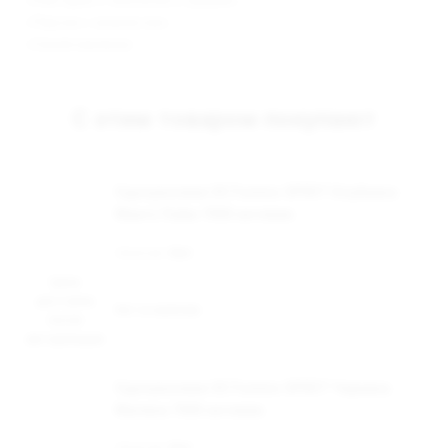
- «Нектарин с яблоком и грушей»;
- «Персик с ананасом»;
- «Синяя малина».
С этим товаром покупают
Одноразовая ЭС Fummo SPIRIT Клубника
Манго Лайм 7000 затяжек
Наличие:
Нет
Цена
доступна
Нет в наличии
после
авторизации
Одноразовая ЭС Fummo SPIRIT Черника
Малина 7000 затяжек
Наличие:
Нет