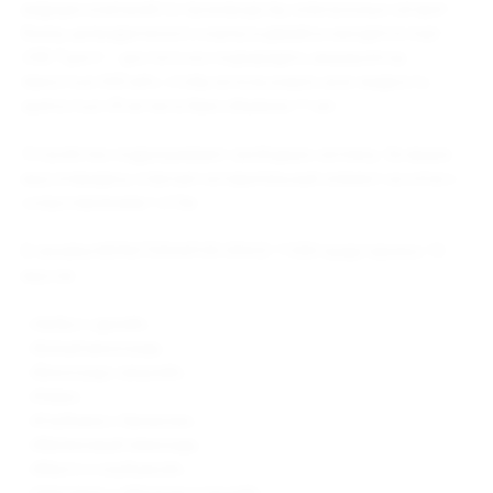
ведущих компаний по производству электронных сигарет.
Внизу цилиндрического корпуса девайса находится порт
USB Type-C — достаточно подзарядить аккумулятор
ёмкостью 650 мАч, чтобы использовать всю жидкость
крепостью 20 мг/мл в баке объёмом 11 мл.
Устройство подразумевает свободную затяжку. За яркую
вкусопередачу отвечает испарительный элемент на сетке с
сопротивлением 1,2 Ом.
В линейке MONSTERVAPOR SPACE 11000 представлено 10
вкусов:
- «Арбуз с дыней»;
- «Белый виноград»;
- «Виноград с вишней»;
- «Киви»;
- «Клубника с бананом»;
- «Малиновый лимонад»;
- «Манго с клубникой»;