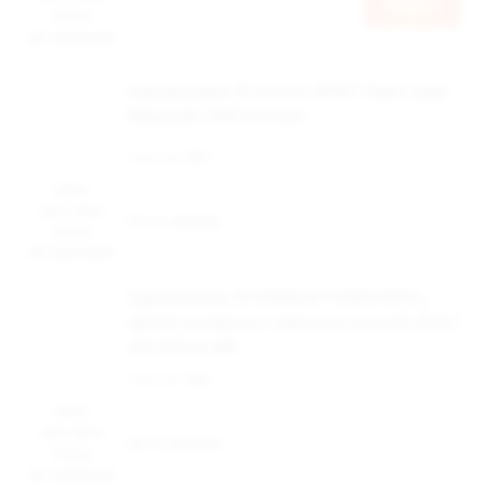
Войти
после
авторизации
Одноразовая ЭС Fummo SPIRIT Киви Гуава
Маракуйя 7000 затяжек
Наличие:
Нет
Цена
доступна
Нет в наличии
после
авторизации
Одноразовая ЭС DABBLER TURBO 8500 с
ароматом вишни с лимоном, кислый, 20 мг/
см3, 8,5 мл (М)
Наличие:
Нет
Цена
доступна
Нет в наличии
после
авторизации