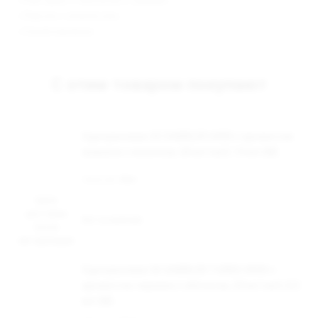
- «Нектарин с яблоком и грушей»;
- «Персик с ананасом»;
- «Синяя малина».
С этим товаром покупают
Одноразовая ЭС DABBLER 6000 с ароматом
ананаса с кокосом, 20 мг/см3, 14 мл (М)
Наличие:
Нет
Цена
доступна
Нет в наличии
после
авторизации
Одноразовая ЭС DABBLER TURBO 8500 с
ароматом черники с яблоком, 20 мг/см3, 8,5
мл (М)