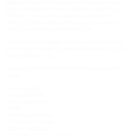
ведущих компаний по производству электронных сигарет.
Внизу цилиндрического корпуса девайса находится порт
USB Type-C — достаточно подзарядить аккумулятор
ёмкостью 650 мАч, чтобы использовать всю жидкость
крепостью 20 мг/мл в баке объёмом 11 мл.
Устройство подразумевает свободную затяжку. За яркую
вкусопередачу отвечает испарительный элемент на сетке с
сопротивлением 1,2 Ом.
В линейке MONSTERVAPOR SPACE 11000 представлено 10
вкусов:
- «Арбуз с дыней»;
- «Белый виноград»;
- «Виноград с вишней»;
- «Киви»;
- «Клубника с бананом»;
- «Малиновый лимонад»;
- «Манго с клубникой»;