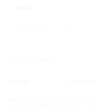
Оплата
Оптовая компания Арманго работает только с
юридическими лицами и индивидуальными
предпринимателями. Оплата производится только
безналичным способом, по счёту выставленному нашим
оптовым менеджером.
Связаться с менеджером
Описание
Характеристики
Первая одноразовая электронная сигарета от бренда
MONSTERVAPOR, созданная совместно с Aspire — одной из