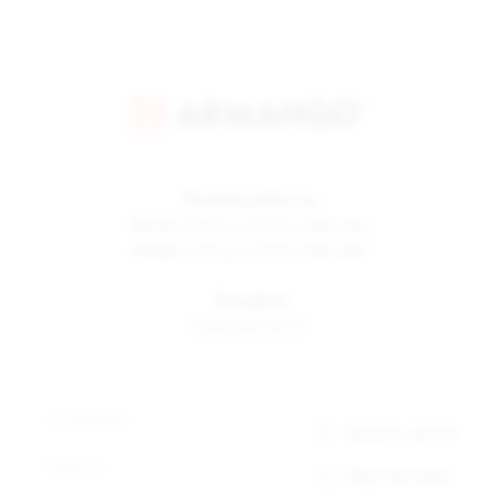
Режим работы
Пн-Пт
10:00 до 19:00 по Москве
Сб-Вс
12:00 до 17:00 по Москве
Телефон
8 800 500-30-67
О компании
Заказать звонок
Новости
Обратная связь