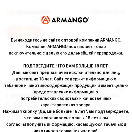
8 (800) 500-30-67
Меню
Вход
Вы находитесь на сайте оптовой компании ARMANGO.
Компания ARMANGO поставляет товар
исключительно с целью его дальнейшей перепродажи.
ПОДТВЕРДИТЕ, ЧТО ВАМ БОЛЬШЕ 18 ЛЕТ.
Главная
/
Каталог
/ Одноразовая ЭС MONSTERVAPOR SPACE 11000 с
ароматом синей малины, кулер, 20мг/см3, 11 мл (М)
Данный сайт предназначен исключительно для лиц,
достигших 18 лет. Сайт содержит информацию о
табачной и никотиносодержащей продукции и имеет целью
Одноразовая ЭС MONSTERVAPOR SPACE 11000
предоставление информации о
с ароматом синей малины, кулер, 20мг/см3,
потребительских свойствах и качественных
11 мл (М)
характеристиках товара.
Нажимая кнопку "Да, мне больше 18 лет", вы подтверждаете,
что вам исполнилось полных 18 лет и вы
согласны получить информацию, касающуюся табачных и
никотиносодержащих изделий.