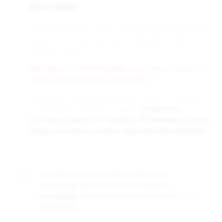
Доставка
Доставка заказанных Вами товаров осуществляется во все
города России транспортными компаниями «СДЭК» и
«Деловые линии».
При заказе от 50 000 рублей - доставка за наш счёт,
любой транспортной компанией!!!
Доставка до терминала бесплатная. Заказы отправляются
с центрального склада в г. Самара.
Стоимость
доставки зависит от тарифов ТК. Примерные цены
можно уточнить на сайте транспортной компании.
Оптовые цены доступны только после
, либо после согласования с
регистрации
. Минимальная сумма заказа от 10
менеджером
000 рублей.