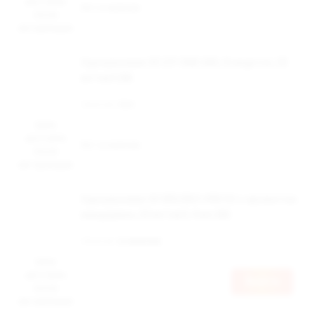
доступна
Нет в наличии
после
авторизации
Одноразовая ЭС IZY ONE 600, Orange Ice, 20
мг/см3 (М)
Наличие:
Нет
Цена
доступна
Нет в наличии
после
авторизации
Одноразовая ЭС BRUSKO VINI X2 с ароматом
мандарина, 20 мг/см3, 4 мл (М)
Наличие:
в наличии
Цена
доступна
Войти
после
авторизации