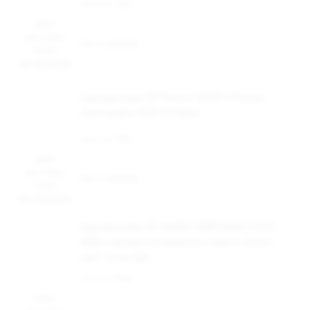
Наличие:
Нет
Цена
доступна
Нет в наличии
после
авторизации
Одноразовая ЭС Fummo SPIRIT Лесная
Земляника 7000 затяжек
Наличие:
Нет
Цена
доступна
Нет в наличии
после
авторизации
Одноразовая ЭС ANGRY VAPE RAGE STICK
4000 c ароматом ананаса с манго, 20 мг/
см3, 7,5 мл (М)
Наличие:
Нет
Цена