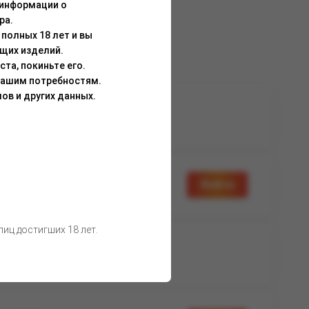
 информации о
ра.
полных 18 лет и вы
щих изделий.
та, покиньте его.
Вашим потребностям.
ов и других данных.
а доступна
Нет в наличии
вторизации
а доступна
Войти
вторизации
иц достигших 18 лет.
а доступна
Нет в наличии
вторизации