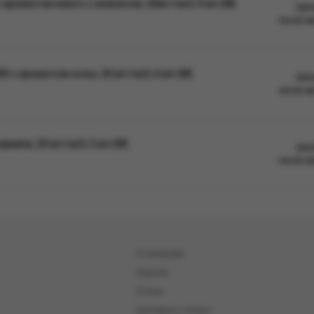
ароматом манго с ананасом, 20мг/см3, 9 мл (М)
Цен
после а
с ароматом колы, 20 мг/см3, 6 мл (М)
Цен
после а
ники, 20 мг/см3, 2 мл (М)
Цен
после а
О компании
Новости
Статьи
Доставка и оплата