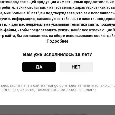
икотиносодержащей продукции и имеет целью предоставление
требительских свойствах и качественных характеристиках това
а, мне больше 18 лет", вы подтверждаете, что вам исполнилось 
С этим товаром покупают
лучить информацию, касающуюся табачных и никотиносодержа
лет или для вас неприемлема указанная тематика сайта, пожалуйс
ie-файлы, чтобы предоставлять услуги, наиболее отвечающие 
 сайта, Вы соглашаетесь на сбор и использование cookie-файл
00 c ароматом клубничного мороженого, 20 мг/см3,
Подробнее
Цен
после а
Вам уже исполнилось 18 лет?
 мандарина, 20 мг/см3, 2 мл
ДА
НЕТ
Цен
после а
 представленная на сайте armango.com предназначена только для л
а кнопку «да» вы подтверждаете свое совершеннолетие
0 c ароматом винограда, 20 мг/см3, 7,5 мл (М)
Цен
после а