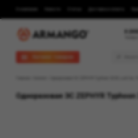
О компании
Новости
Статьи
Доставка и оплата
Пра
8 (80
Телефон
Каталог товаров
Главная
/
Каталог
/ Одноразовая ЭС ZEPHYR Typhoon 3200, Lush Ice, 1
Одноразовая ЭС ZEPHYR Typhoon 32