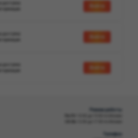
а доступна
Войти
вторизации
а доступна
Войти
вторизации
а доступна
Войти
вторизации
Режим работы
Пн-Пт
10:00 до 19:00 по Москве
Сб-Вс
12:00 до 17:00 по Москве
Телефон