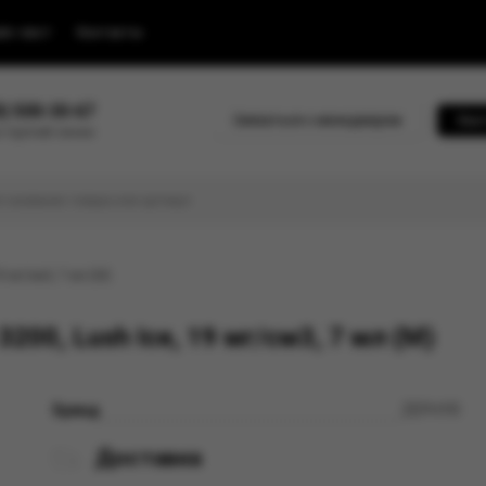
йс-лист
Контакты
0) 500-30-67
Связаться с менеджером
Быс
 горячей линии
9 мг/см3, 7 мл (М)
00, Lush Ice, 19 мг/см3, 7 мл (М)
Бренд
ZEPHYR
Доставка