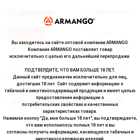
8 (800) 500-30-67
Меню
Вход
Вы находитесь на сайте оптовой компании ARMANGO.
Компания ARMANGO поставляет товар
исключительно с целью его дальнейшей перепродажи.
ПОДТВЕРДИТЕ, ЧТО ВАМ БОЛЬШЕ 18 ЛЕТ.
Главная
/
Каталог
/ Одноразовая ЭСДН BRUSKO LONGPARTY 5000 с
ароматом апельсина, 20 мг/см3, 9 мл (М)
Данный сайт предназначен исключительно для лиц,
достигших 18 лет. Сайт содержит информацию о
табачной и никотиносодержащей продукции и имеет целью
Одноразовая ЭСДН BRUSKO LONGPARTY 5000
предоставление информации о
с ароматом апельсина, 20 мг/см3, 9 мл (М)
потребительских свойствах и качественных
характеристиках товара.
Нажимая кнопку "Да, мне больше 18 лет", вы подтверждаете,
что вам исполнилось полных 18 лет и вы
согласны получить информацию, касающуюся табачных и
никотиносодержащих изделий.