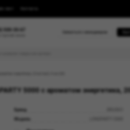
йс-лист
Контакты
0) 500-30-67
Связаться с менеджером
Быс
 горячей линии
атом энергетика, 20 мг/см3, 9 мл (М)
RTY 5000 с ароматом энергетика, 20 
Бренд
BRUSKO
Модель
LONGPARTY 5000