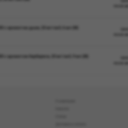
Цен
после а
с ароматом дыни, 20 мг/см3, 6 мл (М)
Цен
после а
с ароматом барбариса, 20 мг/см3, 9 мл (М)
Цен
после а
О компании
Новости
Статьи
Доставка и оплата