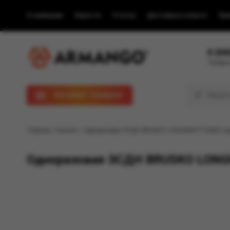
О компании
Новости
Статьи
Доставка и оплата
Пра
8 (80
Телефон
Каталог товаров
Главная
/
Каталог
/ Одноразовая ЭСДН BRUSKO LONGPARTY 5000 с аром
Одноразовая ЭСДН BRUSKO LONGPA