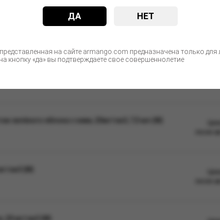
ДА
НЕТ
С этим товаром покупают
 представленная на сайте armango.com предназначена только для л
а кнопку «да» вы подтверждаете свое совершеннолетие
 клубники с бананом, 20мг/см3, 7,5 мл (М)
Цен
после а
 зелёного яблока с киви, 20мг/см3, 7,5 мл (М)
Цен
после а
мг/см3 (М)
Цен
после а
, 20 мг/см3 (М)