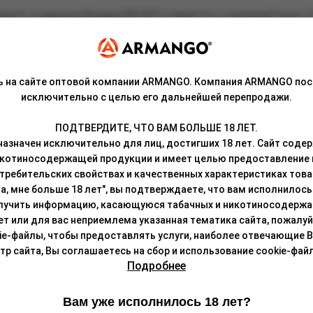
ета, созданная брендом BRUSKO совместно с компаний Aspire. У
 сглаженными углами, девайс удобно держать в руке. Кроме тог
ользнуть».
 который можно зарядить с помощью порта USB Type-C. Это даст
ь на сайте оптовой компании ARMANGO. Компания ARMANGO пос
яют пользователю сделать до 5000 затяжек (в зависимости от инд
исключительно с целью его дальнейшей перепродажи.
м 1,0 Ом.
ПОДТВЕРДИТЕ, ЧТО ВАМ БОЛЬШЕ 18 ЛЕТ.
азначен исключительно для лиц, достигших 18 лет. Сайт сод
икотиносодержащей продукции и имеет целью предоставление
требительских свойствах и качественных характеристиках това
а, мне больше 18 лет", вы подтверждаете, что вам исполнилось 
лучить информацию, касающуюся табачных и никотиносодержа
лет или для вас неприемлема указанная тематика сайта, пожалуйс
ie-файлы, чтобы предоставлять услуги, наиболее отвечающие 
 сайта, Вы соглашаетесь на сбор и использование cookie-файл
Подробнее
Вам уже исполнилось 18 лет?