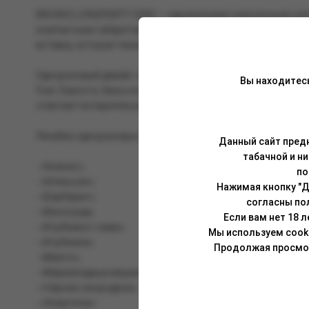
BRUSKO LONGPARTY 5000 — одноразовая электронная сигар
компактным габаритам и прямоугольной форме корпуса со
вставку, которая также не даст электронной сигарете «уск
Одноразовый девайс оснащён аккумулятором на 550 мАч,
Вы находитес
9 мл. Ёмкость бака и конструкция самого девайса позвол
отвечает испарительный элемент на сетке с сопротивление
Линейка одноразовых сигарет представлена 10 вкусами:
Данный сайт предн
табачной и н
- «Ананас»;
по
- «Апельсин»;
Нажимая кнопку "Д
- «Барбарис»;
согласны по
- «Виноград»;
Если вам нет 18 
- «Клубника с киви»;
Мы используем cook
- «Клубника»;
Продолжая просмотр
- «Манго»;
- «Мармеладные мишки»;
- «Чёрная смородина»;
- «Энергетик».