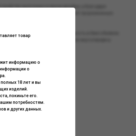
стройство выполнено в ярком дизайне, а благодаря
о, корпус BRUSKO LONGPARTY 5000 имеет прорезиненную
 возможность использовать всю жидкость в баке объёмом
тавляет товар
ивидуального стиля парения). За яркую вкусопередачу
ержит информацию о
 информации о
ра.
полных 18 лет и вы
щих изделий.
та, покиньте его.
Вашим потребностям.
ов и других данных.