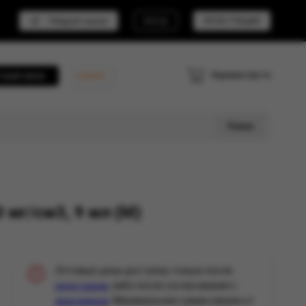
Telegram канал
ВХОД
РЕГИСТРАЦИЯ
Корзина пуста
трый заказ
Кешбэк
Поиск
мг/см3, 9 мл (М)
Оптовые цены доступны только после
, либо после согласования с
регистрации
. Минимальная сумма заказа от
менеджером