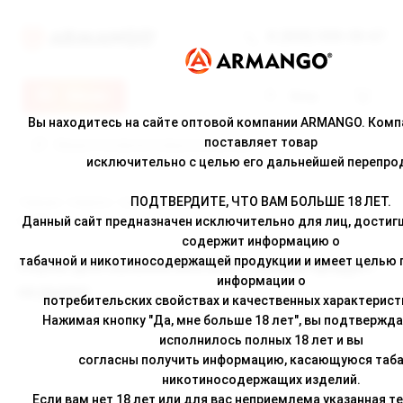
8 (800) 500-30-67
Меню
Вход
Вы находитесь на сайте оптовой компании ARMANGO. Ком
поставляет товар
исключительно с целью его дальнейшей перепро
ПОДТВЕРДИТЕ, ЧТО ВАМ БОЛЬШЕ 18 ЛЕТ.
Главная
/
Новости
/ Соусы для кальяна BRUSKO — новый продукт на
рынке
Данный сайт предназначен исключительно для лиц, достигш
содержит информацию о
табачной и никотиносодержащей продукции и имеет целью
Соусы для кальяна BRUSKO — новый продукт
информации о
на рынке
потребительских свойствах и качественных характерист
Нажимая кнопку "Да, мне больше 18 лет", вы подтвержда
исполнилось полных 18 лет и вы
согласны получить информацию, касающуюся таба
никотиносодержащих изделий.
Если вам нет 18 лет или для вас неприемлема указанная т