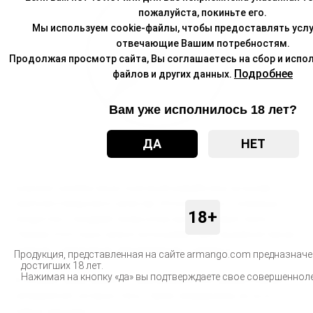
пожалуйста, покиньте его.
Мы используем cookie-файлы, чтобы предоставлять услу
отвечающие Вашим потребностям.
Продолжая просмотр сайта, Вы соглашаетесь на сбор и испол
Подробнее
файлов и других данных.
Вам уже исполнилось 18 лет?
ДА
НЕТ
Широкая линейка ярких сочетаний разработана на основе
компонентов высокого качества. Используй соус с любимым
18+
продуктом и придавай привычному аромату новые грани.
Помимо этого соусы можно использовать для продления сессии
курения и увеличения парогенерации и крепости.
Продукция, представленная на сайте armango.com предназначе
достигших 18 лет.
Нажимая на кнопку «да» вы подтверждаете свое совершеннол
В линейке представлено 10 вкусов различных ароматических
направлений, которые станут твоим проводником на пути к
новым эмоциям.