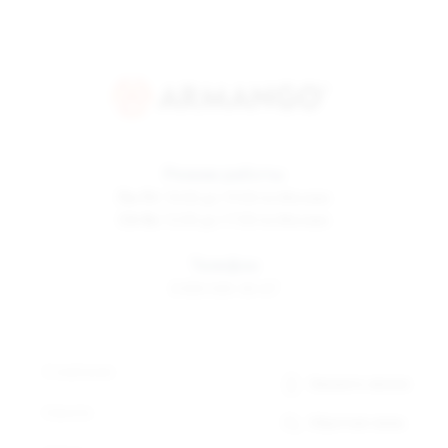
Режим работы
Пн-Пт
10:00 до 19:00 по Москве
Сб-Вс
12:00 до 17:00 по Москве
Телефон
8 800 500-30-67
О компании
Заказать звонок
Новости
Обратная связь