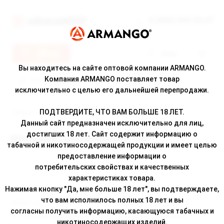
8 (800) 500-30-67
Меню
Вход
Вы находитесь на сайте оптовой компании ARMANGO.
Компания ARMANGO поставляет товар
исключительно с целью его дальнейшей перепродажи.
ПОДТВЕРДИТЕ, ЧТО ВАМ БОЛЬШЕ 18 ЛЕТ.
Главная
/
Статьи
/ Материалы для кальянных чаш
Данный сайт предназначен исключительно для лиц,
достигших 18 лет. Сайт содержит информацию о
Материалы для кальянных чаш
табачной и никотиносодержащей продукции и имеет целью
предоставление информации о
потребительских свойствах и качественных
2022-12-20 16:19:36
характеристиках товара.
Чаши для кальяна – расходный материал, который
Нажимая кнопку "Да, мне больше 18 лет", вы подтверждаете,
что вам исполнилось полных 18 лет и вы
имеет свой срок годности и требует замены по
согласны получить информацию, касающуюся табачных и
истечению времени. Зачастую самой большой
никотиносодержащих изделий.