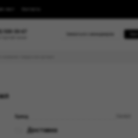
йс-лист
Контакты
0) 500-30-67
Связаться с менеджером
Быс
 горячей линии
 мл
Бренд
ПАНКИ
Доставка