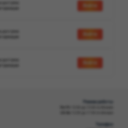
а доступна
Войти
вторизации
а доступна
Войти
вторизации
а доступна
Войти
вторизации
Режим работы
Пн-Пт
10:00 до 19:00 по Москве
Сб-Вс
12:00 до 17:00 по Москве
Телефон