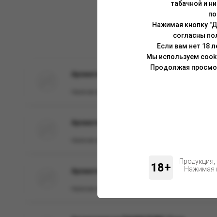
табачной и н
по
Нажимая кнопку "Д
согласны по
Если вам нет 18 
Мы используем cook
Продолжая просмотр
Ароматизатор Schizophrenia Pyromania 12 
Наличие:
в наличии
Ароматизатор Schizophrenia Dentophobia 1
Наличие:
в наличии
Продукция,
18+
Нажимая н
Ароматизатор Schizophrenia PHOBIA 12 мл
Наличие:
в наличии