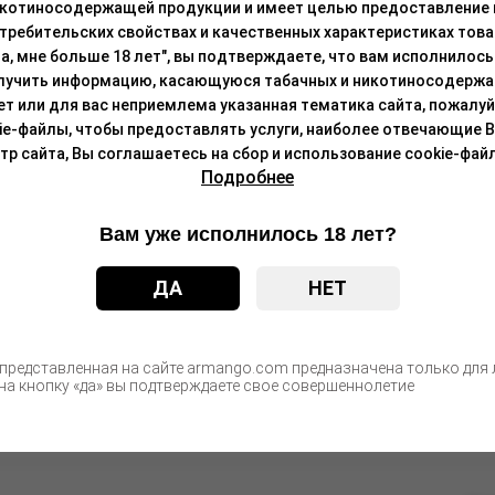
икотиносодержащей продукции и имеет целью предоставление
требительских свойствах и качественных характеристиках това
а, мне больше 18 лет", вы подтверждаете, что вам исполнилось 
С этим товаром покупают
лучить информацию, касающуюся табачных и никотиносодержа
лет или для вас неприемлема указанная тематика сайта, пожалуйс
ie-файлы, чтобы предоставлять услуги, наиболее отвечающие 
 сайта, Вы соглашаетесь на сбор и использование cookie-файл
мл
Подробнее
Цен
после а
Вам уже исполнилось 18 лет?
2 мл
ДА
НЕТ
Цен
после а
 представленная на сайте armango.com предназначена только для л
а кнопку «да» вы подтверждаете свое совершеннолетие
Цен
после а