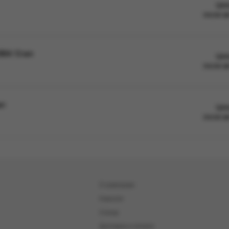
Цен
после а
BIA 12 мл
Цен
после а
мл
Цен
после а
О компании
Новости
Статьи
Доставка и оплата