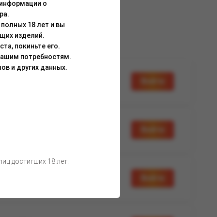
 информации о
ра.
полных 18 лет и вы
щих изделий.
та, покиньте его.
Вашим потребностям.
ов и других данных.
а доступна
Войти
вторизации
а доступна
Войти
вторизации
иц достигших 18 лет.
а доступна
Войти
вторизации