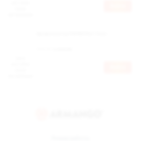
доступна
Войти
после
авторизации
Ароматизатор ПАНКИ Riot 12 мл
Наличие:
в наличии
Цена
доступна
Войти
после
авторизации
Режим работы