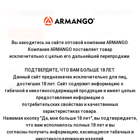
8 (800) 500-30-67
Меню
Вход
Вы находитесь на сайте оптовой компании ARMANGO.
Компания ARMANGO поставляет товар
исключительно с целью его дальнейшей перепродажи.
ПОДТВЕРДИТЕ, ЧТО ВАМ БОЛЬШЕ 18 ЛЕТ.
Главная
/
Каталог
/ Ароматизатор ПАНКИ Dynamite 12 мл
Данный сайт предназначен исключительно для лиц,
достигших 18 лет. Сайт содержит информацию о
Ароматизатор ПАНКИ Dynamite 12 мл
табачной и никотиносодержащей продукции и имеет целью
предоставление информации о
потребительских свойствах и качественных
характеристиках товара.
Нажимая кнопку "Да, мне больше 18 лет", вы подтверждаете,
что вам исполнилось полных 18 лет и вы
согласны получить информацию, касающуюся табачных и
никотиносодержащих изделий.