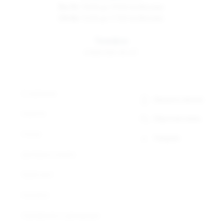
Пн-Пт
10:00 до 19:00 по Москве
Сб-Вс
12:00 до 17:00 по Москве
Телефон
8 800 500-30-67
О компании
Заказать звонок
Новости
Обратная связь
Статьи
Telegram
Доставка и оплата
Прайс-лист
Контакты
Сертификаты и декларации