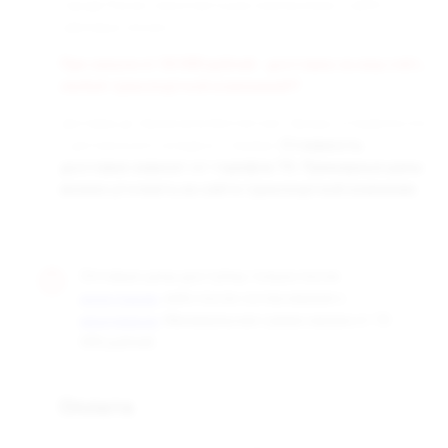
города России транспортными компаниями «СДЭК» и
«Деловые линии».
При заказе от 50 000 рублей - доставка за наш счёт,
любой транспортной компанией!!!
Доставка до терминала бесплатная. Заказы отправляются
с центрального склада в г. Самара.
Стоимость
доставки зависит от тарифов ТК. Примерные цены
можно уточнить на сайте транспортной компании.
Оптовые цены доступны только после
, либо после согласования с
регистрации
. Минимальная сумма заказа от 10
менеджером
000 рублей.
Оплата