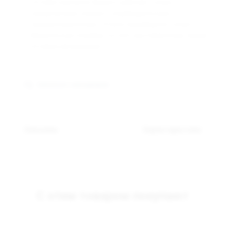
Оптовая компания Арманго работает только с
юридическими лицами и индивидуальными
предпринимателями. Оплата производится только
безналичным способом, по счёту выставленному нашим
оптовым менеджером.
Связаться с менеджером
Описание
Характеристики
С этим товаром покупают