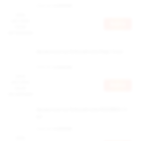
Наличие:
в наличии
Цена
доступна
Войти
после
авторизации
Ароматизатор Schizophrenia Rage 12 мл
Наличие:
в наличии
Цена
доступна
Войти
после
авторизации
Ароматизатор Schizophrenia INSOMNIA 12
мл
Наличие:
в наличии
Цена