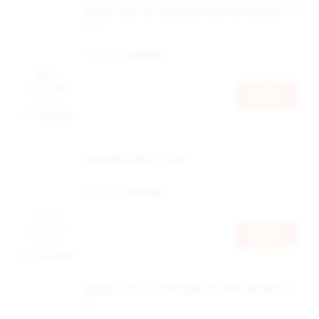
Ароматизатор Schizophrenia Dentophobia 12
мл
Наличие:
в наличии
Цена
доступна
Войти
после
авторизации
Глицерин Silver 18 мл
Наличие:
в наличии
Цена
доступна
Войти
после
авторизации
Ароматизатор Schizophrenia Aerophobia 12
мл