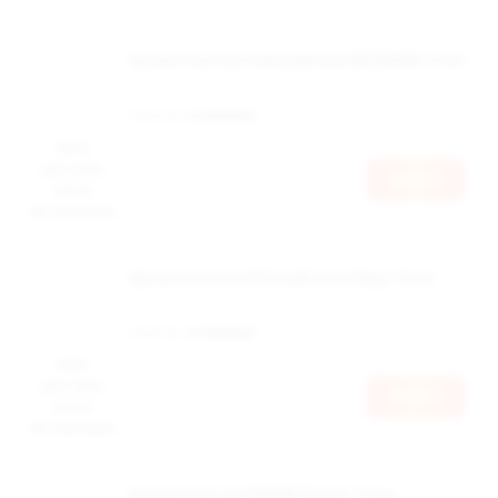
Ароматизатор Schizophrenia DELIRIUM 12 мл
Наличие:
в наличии
Цена
доступна
Войти
после
авторизации
Ароматизатор Schizophrenia Rage 12 мл
Наличие:
в наличии
Цена
доступна
Войти
после
авторизации
Ароматизатор ПАНКИ Smash 12 мл