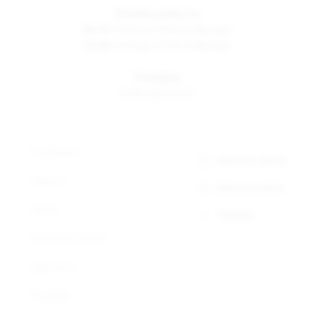
Режим работы
Пн-Пт
10:00 до 19:00 по Москве
Сб-Вс
12:00 до 17:00 по Москве
Телефон
8 800 500-30-67
О компании
Заказать звонок
Новости
Обратная связь
Статьи
Telegram
Доставка и оплата
Прайс-лист
Контакты