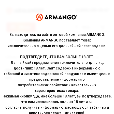
8 (800) 500-30-67
Меню
Вход
Вы находитесь на сайте оптовой компании ARMANGO.
Компания ARMANGO поставляет товар
исключительно с целью его дальнейшей перепродажи.
ПОДТВЕРДИТЕ, ЧТО ВАМ БОЛЬШЕ 18 ЛЕТ.
Главная
/
Каталог
/ Ароматизатор Schizophrenia Dentophobia 12 мл
Данный сайт предназначен исключительно для лиц,
достигших 18 лет. Сайт содержит информацию о
Ароматизатор Schizophrenia Dentophobia 12
табачной и никотиносодержащей продукции и имеет целью
мл
предоставление информации о
потребительских свойствах и качественных
характеристиках товара.
Нажимая кнопку "Да, мне больше 18 лет", вы подтверждаете,
что вам исполнилось полных 18 лет и вы
согласны получить информацию, касающуюся табачных и
никотиносодержащих изделий.