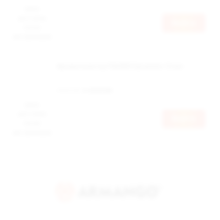
Цена
доступна
Войти
после
авторизации
Ароматизатор ПАНКИ Dynamite 12 мл
Наличие:
в наличии
Цена
доступна
Войти
после
авторизации