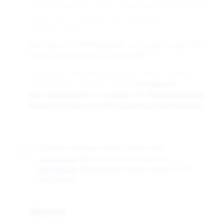
Доставка заказанных Вами товаров осуществляется во все
города России транспортными компаниями «СДЭК» и
«Деловые линии».
При заказе от 50 000 рублей - доставка за наш счёт,
любой транспортной компанией!!!
Доставка до терминала бесплатная. Заказы отправляются
с центрального склада в г. Самара.
Стоимость
доставки зависит от тарифов ТК. Примерные цены
можно уточнить на сайте транспортной компании.
Оптовые цены доступны только после
, либо после согласования с
регистрации
. Минимальная сумма заказа от 10
менеджером
000 рублей.
Оплата