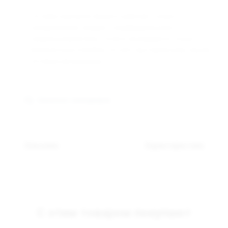
Оптовая компания Арманго работает только с
юридическими лицами и индивидуальными
предпринимателями. Оплата производится только
безналичным способом, по счёту выставленному нашим
оптовым менеджером.
Связаться с менеджером
Описание
Характеристики
С этим товаром покупают