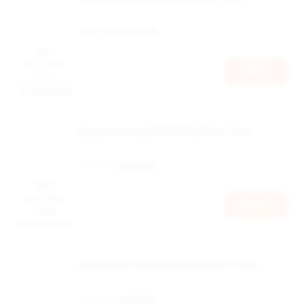
Наличие:
в наличии
Цена
доступна
Войти
после
авторизации
Ароматизатор ПАНКИ Bad Boy 12 мл
Наличие:
в наличии
Цена
доступна
Войти
после
авторизации
Ароматизатор ПАНКИ Anarchist 12 мл
Наличие:
в наличии