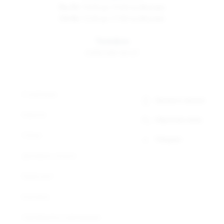
Пн-Пт
10:00 до 19:00 по Москве
Сб-Вс
12:00 до 17:00 по Москве
Телефон
8 800 500-30-67
О компании
Заказать звонок
Новости
Обратная связь
Статьи
Telegram
Доставка и оплата
Прайс-лист
Контакты
Сертификаты и декларации