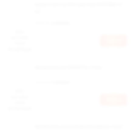
Ароматизатор Schizophrenia HYSTERIA 12
мл
Наличие:
в наличии
Цена
доступна
Войти
после
авторизации
Ароматизатор ПАНКИ Fire 12 мл
Наличие:
в наличии
Цена
доступна
Войти
после
авторизации
Ароматизатор Schizophrenia Apathy 12 мл