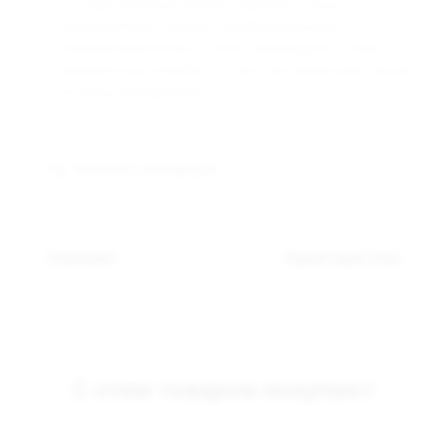
Оптовая компания Арманго работает только с
юридическими лицами и индивидуальными
предпринимателями. Оплата производится только
безналичным способом, по счёту выставленному нашим
оптовым менеджером.
Связаться с менеджером
Описание
Характеристики
С этим товаром покупают