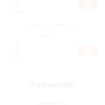
доступна
Войти
после
авторизации
Ароматизатор ПАНКИ Riot 12 мл
Наличие:
в наличии
Цена
доступна
Войти
после
авторизации
Режим работы