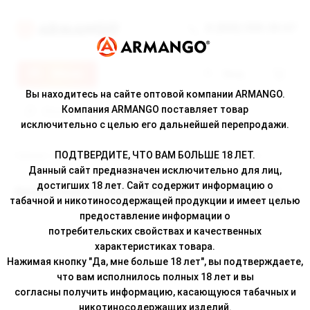
8 (800) 500-30-67
Меню
Вход
Вы находитесь на сайте оптовой компании ARMANGO.
Компания ARMANGO поставляет товар
исключительно с целью его дальнейшей перепродажи.
ПОДТВЕРДИТЕ, ЧТО ВАМ БОЛЬШЕ 18 ЛЕТ.
Главная
/
Каталог
/ Ароматизатор Schizophrenia Gambling 12 мл
Данный сайт предназначен исключительно для лиц,
достигших 18 лет. Сайт содержит информацию о
Ароматизатор Schizophrenia Gambling 12 мл
табачной и никотиносодержащей продукции и имеет целью
предоставление информации о
потребительских свойствах и качественных
характеристиках товара.
Нажимая кнопку "Да, мне больше 18 лет", вы подтверждаете,
что вам исполнилось полных 18 лет и вы
согласны получить информацию, касающуюся табачных и
никотиносодержащих изделий.