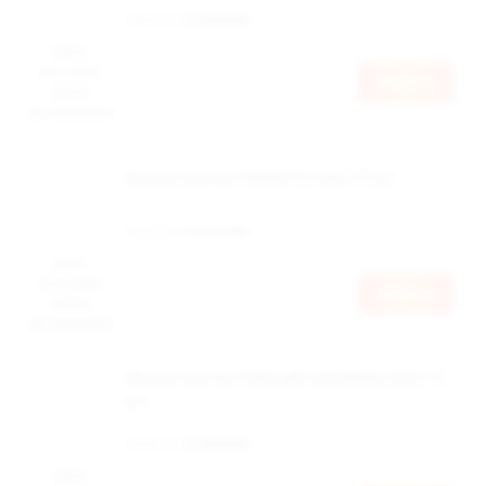
Наличие:
в наличии
Цена
доступна
Войти
после
авторизации
Ароматизатор ПАНКИ Scream 12 мл
Наличие:
в наличии
Цена
доступна
Войти
после
авторизации
Ароматизатор Schizophrenia Melancholy 12
мл
Наличие:
в наличии
Цена