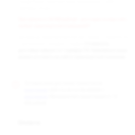
города России транспортными компаниями «СДЭК» и
«Деловые линии».
При заказе от 50 000 рублей - доставка за наш счёт,
любой транспортной компанией!!!
Доставка до терминала бесплатная. Заказы отправляются
с центрального склада в г. Самара.
Стоимость
доставки зависит от тарифов ТК. Примерные цены
можно уточнить на сайте транспортной компании.
Оптовые цены доступны только после
, либо после согласования с
регистрации
. Минимальная сумма заказа от 10
менеджером
000 рублей.
Оплата